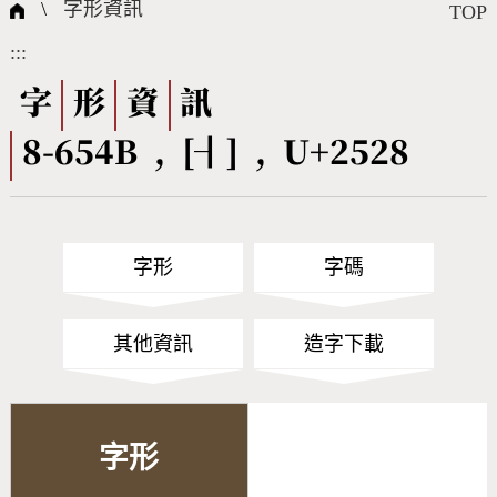
國際字碼相關組織
筆畫查詢
線上教學
倉頡查詢
全字庫授權
轉碼Web Service
個人電腦造字處理工具
問題集
意見回饋
\
字形資訊
TOP
:::
筆順序查詢
部首查詢
熱門查詢統計
字形下載
字
形
資
訊
8-654B , [┨] , U+2528
CNS查詢
Unicode查詢
Big5查詢
拼音查詢
字形
字碼
符號索引
拼音文字索引
其他資訊
造字下載
字形