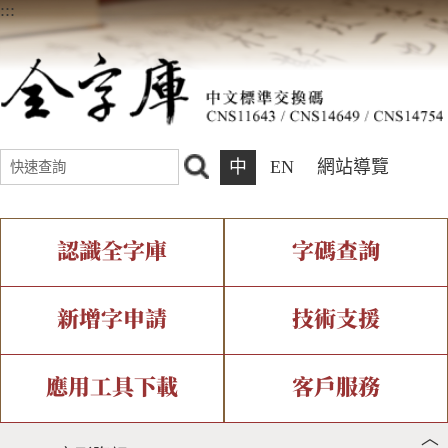
:::
中
EN
網站導覽
認識全字庫
字碼查詢
全字庫介紹
IDS查詢
全字庫現況
部件查詢
新增字申請
技術支援
中文碼介紹
複合查詢
專有名詞介紹
注音查詢
新字申請處理流程
字形即時顯示
造字解決方案
應用工具下載
客戶服務
︿