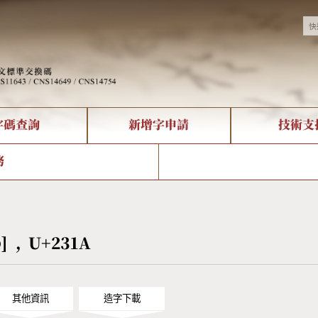
字碼查詢
新增字申請
技術支
決方案
現況
查詢
字形下載
中文碼介紹
全字庫授權
複合查詢
轉碼Web Service
專有名詞介紹
注音查詢
國
務
回饋
熱門查詢統計
查詢
部首查詢
CNS查詢
U
查詢
符號索引
拼音文字索引
⌚] , U+231A
其他資訊
造字下載