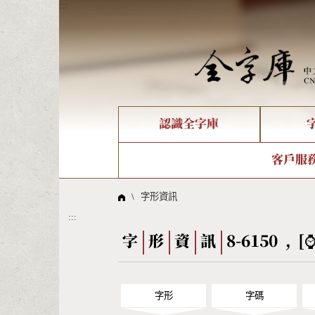
:::
認識全字庫
個人電腦造字處理工具
新字申請處理流程
字形即時顯示
全字庫介紹
IDS查詢
造字解
全字庫
部件
客戶服
問題集
意見
線上教學
倉頡查詢
筆順序
\
字形資訊
:::
Big5查詢
拼音
字
形
資
訊
8-6150 , [
字形
字碼