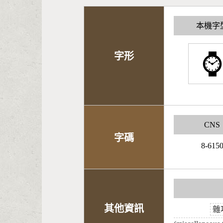
本機字
⌚
字形
CNS
字碼
8-615
其他資訊
雜