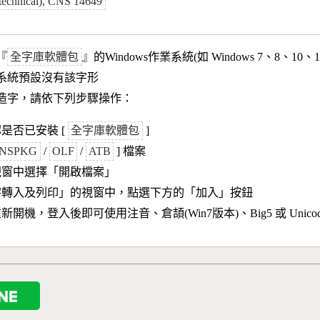
 technical), CNS 14649
『
全字庫軟體包
』的Windows作業系統(如 Windows 7、8、10、
作業系統預設沒有該字形
造字，請依下列步驟操作：
是否已安裝 [
全字庫軟體包
]
NSPKG
/
OLF
/
ATB
] 檔案
視窗中選擇「開啟檔案」
字轉入及列印」的視窗中，點選下方的「加入」按鈕
新開機，登入後即可使用注音、倉頡(Win7版本)、Big5 或 Unic