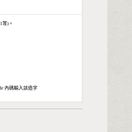
11等)。
ode 內碼輸入該造字