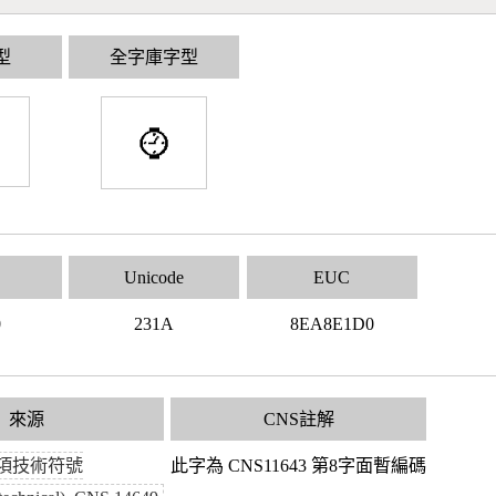
型
全字庫字型
Unicode
EUC
0
231A
8EA8E1D0
來源
CNS註解
項技術符號
此字為 CNS11643 第8字面暫編碼