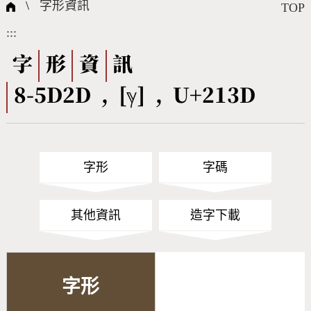
國際字碼相關組織
筆畫查詢
線上教學
倉頡查詢
全字庫授權
轉碼Web Service
個人電腦造字處理工具
問題集
意見回饋
\
字形資訊
TOP
:::
筆順序查詢
部首查詢
熱門查詢統計
字形下載
字
形
資
訊
8-5D2D , [ℽ] , U+213D
CNS查詢
Unicode查詢
Big5查詢
拼音查詢
字形
字碼
符號索引
拼音文字索引
其他資訊
造字下載
字形