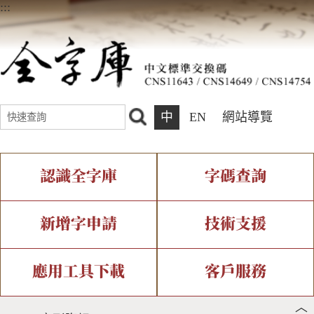
:::
中
EN
網站導覽
認識全字庫
字碼查詢
全字庫介紹
IDS查詢
全字庫現況
部件查詢
新增字申請
技術支援
中文碼介紹
複合查詢
專有名詞介紹
注音查詢
新字申請處理流程
字形即時顯示
造字解決方案
應用工具下載
客戶服務
︿