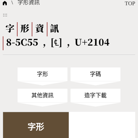
國際字碼相關組織
筆畫查詢
線上教學
倉頡查詢
全字庫授權
轉碼Web Service
個人電腦造字處理工具
問題集
意見回饋
\
字形資訊
TOP
:::
筆順序查詢
部首查詢
熱門查詢統計
字形下載
字
形
資
訊
8-5C55 , [℄] , U+2104
CNS查詢
Unicode查詢
Big5查詢
拼音查詢
字形
字碼
符號索引
拼音文字索引
其他資訊
造字下載
字形