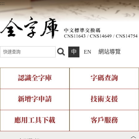
:::
中
EN
網站導覽
認識全字庫
字碼查詢
全字庫介紹
IDS查詢
全字庫現況
部件查詢
新增字申請
技術支援
中文碼介紹
複合查詢
專有名詞介紹
注音查詢
新字申請處理流程
字形即時顯示
造字解決方案
應用工具下載
客戶服務
︿