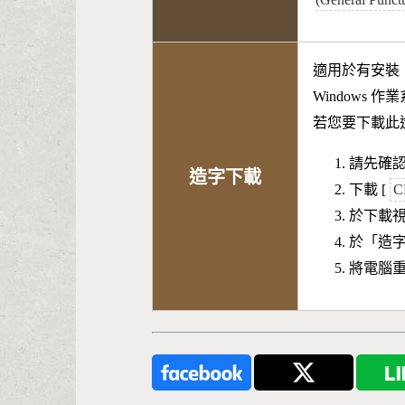
適用於有安裝
Windows 
若您要下載此
請先確認
造字下載
下載 [
C
於下載
於「造
將電腦重