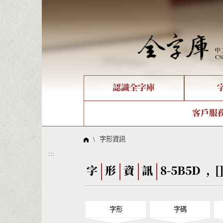
:::
認識全字庫
個人電腦造字處理工具
新字申請處理流程
字形即時顯示
全字庫介紹
IDS查詢
造字解
全字庫
部件
客戶服
問題集
意見
線上教學
倉頡查詢
筆順序
\
字形資訊
:::
Big5查詢
拼音
字
形
資
訊
8-5B5D , [
字形
字碼