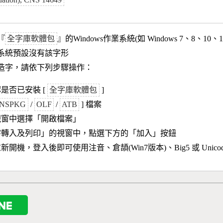
『
全字庫軟體包
』的Windows作業系統(如 Windows 7、8、10、
作業系統預設沒有該字形
造字，請依下列步驟操作：
是否已安裝 [
全字庫軟體包
]
NSPKG
/
OLF
/
ATB
] 檔案
視窗中選擇「開啟檔案」
字轉入及列印」的視窗中，點選下方的「加入」按鈕
新開機，登入後即可使用注音、倉頡(Win7版本)、Big5 或 Unic