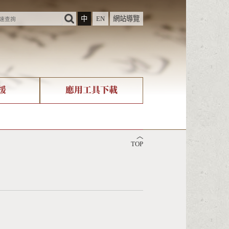
中
EN
網站導覽
援
應用工具下載
際字碼相關組織
筆畫查詢
︿
nicode查詢
TOP