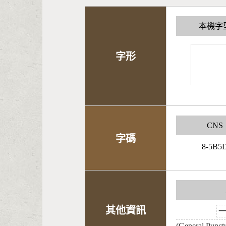
本機字
字形
CNS
字碼
8-5B5
其他資訊
(General Punct