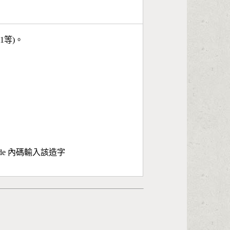
11等)。
ode 內碼輸入該造字