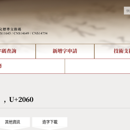
字碼查詢
新增字申請
技術支
決方案
現況
查詢
字形下載
中文碼介紹
全字庫授權
複合查詢
轉碼Web Service
專有名詞介紹
注音查詢
國
務
回饋
熱門查詢統計
查詢
部首查詢
CNS查詢
U
查詢
符號索引
拼音文字索引
⁠] , U+2060
其他資訊
造字下載