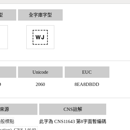
型
全字庫字型
Unicode
EUC
D
2060
8EA8DBDD
來源
CNS註解
一般標點
此字為 CNS11643 第8字面暫編碼
uation), CNS 14649