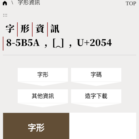
國際字碼相關組織
筆畫查詢
線上教學
倉頡查詢
全字庫授權
轉碼Web Service
個人電腦造字處理工具
問題集
意見回饋
\
字形資訊
TOP
:::
筆順序查詢
部首查詢
熱門查詢統計
字形下載
字
形
資
訊
8-5B5A , [⁔] , U+2054
CNS查詢
Unicode查詢
Big5查詢
拼音查詢
字形
字碼
符號索引
拼音文字索引
其他資訊
造字下載
字形