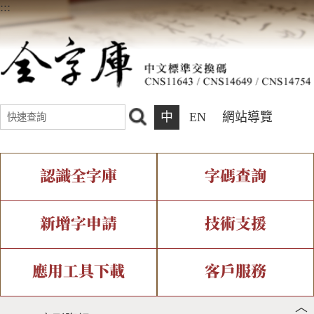
:::
中
EN
網站導覽
認識全字庫
字碼查詢
全字庫介紹
IDS查詢
全字庫現況
部件查詢
新增字申請
技術支援
中文碼介紹
複合查詢
專有名詞介紹
注音查詢
新字申請處理流程
字形即時顯示
造字解決方案
應用工具下載
客戶服務
︿