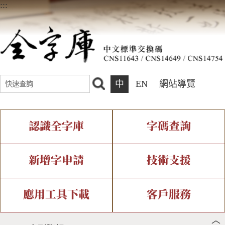
:::
中
EN
網站導覽
認識全字庫
字碼查詢
全字庫介紹
IDS查詢
全字庫現況
部件查詢
新增字申請
技術支援
中文碼介紹
複合查詢
專有名詞介紹
注音查詢
新字申請處理流程
字形即時顯示
造字解決方案
應用工具下載
客戶服務
︿