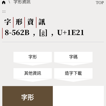
國際字碼相關組織
筆畫查詢
線上教學
倉頡查詢
全字庫授權
轉碼Web Service
個人電腦造字處理工具
問題集
意見回饋
\
字形資訊
TOP
:::
筆順序查詢
部首查詢
熱門查詢統計
字形下載
字
形
資
訊
8-562B , [ḡ] , U+1E21
CNS查詢
Unicode查詢
Big5查詢
拼音查詢
字形
字碼
符號索引
拼音文字索引
其他資訊
造字下載
字形