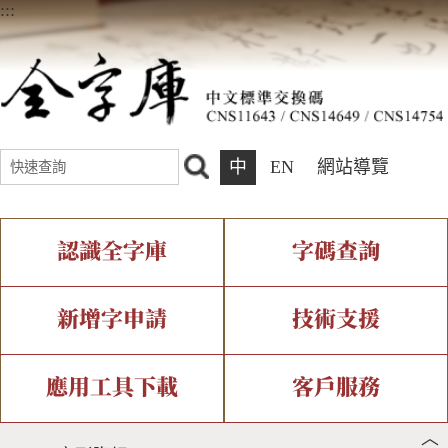
:::
中
EN
網站導覽
認識全字庫
字碼查詢
全字庫介紹
IDS查詢
全字庫現況
部件查詢
新增字申請
技術支援
中文碼介紹
複合查詢
專有名詞介紹
注音查詢
新字申請處理流程
字形即時顯示
造字解決方案
應用工具下載
客戶服務
︿