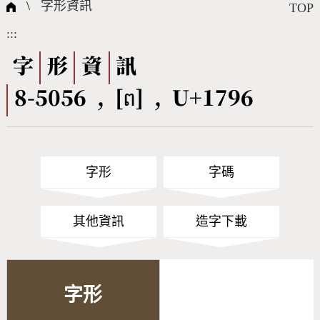
國際字碼相關組織
筆畫查詢
線上教學
倉頡查詢
全字庫授權
轉碼Web Service
個人電腦造字處理工具
問題集
意見回饋
\
字形資訊
TOP
:::
筆順序查詢
部首查詢
熱門查詢統計
字形下載
字
形
資
訊
8-5056 , [ព] , U+1796
CNS查詢
Unicode查詢
Big5查詢
拼音查詢
字形
字碼
符號索引
拼音文字索引
其他資訊
造字下載
字形