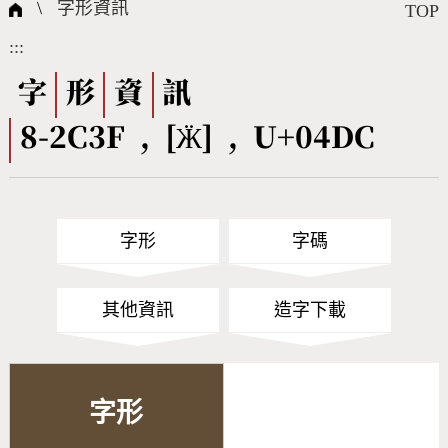
國際字碼相關組織
筆畫查詢
線上教學
倉頡查詢
全字庫授權
轉碼Web Service
個人電腦造字處理工具
問題集
意見回饋
\
字形資訊
TOP
:::
筆順序查詢
部首查詢
熱門查詢統計
字形下載
字
形
資
訊
8-2C3F , [Ӝ] , U+04DC
CNS查詢
Unicode查詢
Big5查詢
拼音查詢
字形
字碼
符號索引
拼音文字索引
其他資訊
造字下載
字形