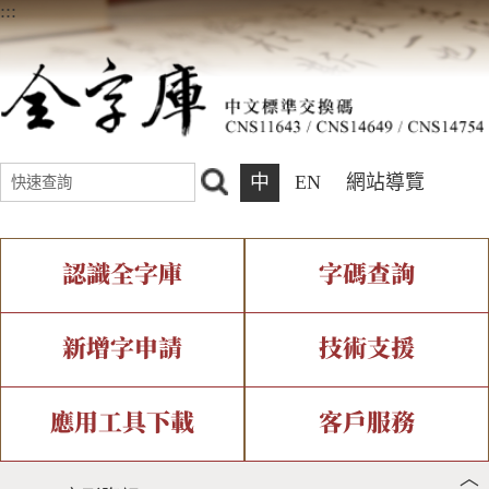
:::
中
EN
網站導覽
認識全字庫
字碼查詢
全字庫介紹
IDS查詢
全字庫現況
部件查詢
新增字申請
技術支援
中文碼介紹
複合查詢
專有名詞介紹
注音查詢
新字申請處理流程
字形即時顯示
造字解決方案
應用工具下載
客戶服務
︿