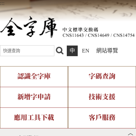
:::
中
EN
網站導覽
認識全字庫
字碼查詢
全字庫介紹
IDS查詢
全字庫現況
部件查詢
新增字申請
技術支援
中文碼介紹
複合查詢
專有名詞介紹
注音查詢
新字申請處理流程
字形即時顯示
造字解決方案
應用工具下載
客戶服務
︿