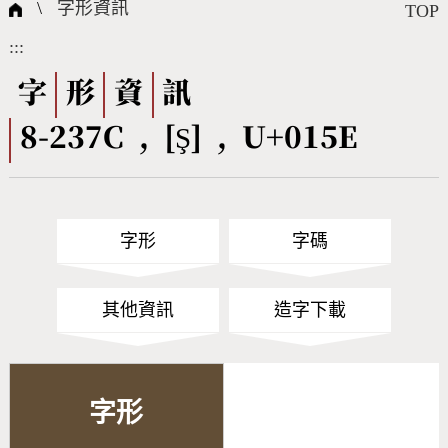
國際字碼相關組織
筆畫查詢
線上教學
倉頡查詢
全字庫授權
轉碼Web Service
個人電腦造字處理工具
問題集
意見回饋
\
字形資訊
TOP
:::
筆順序查詢
部首查詢
熱門查詢統計
字形下載
字
形
資
訊
8-237C , [Ş] , U+015E
CNS查詢
Unicode查詢
Big5查詢
拼音查詢
字形
字碼
符號索引
拼音文字索引
其他資訊
造字下載
字形