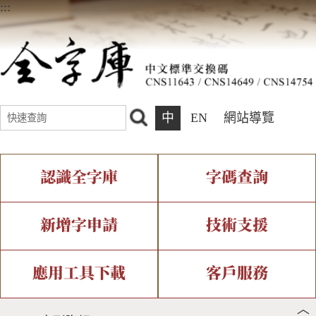
:::
中
EN
網站導覽
認識全字庫
字碼查詢
全字庫介紹
IDS查詢
全字庫現況
部件查詢
新增字申請
技術支援
中文碼介紹
複合查詢
專有名詞介紹
注音查詢
新字申請處理流程
字形即時顯示
造字解決方案
應用工具下載
客戶服務
︿