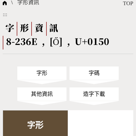
國際字碼相關組織
筆畫查詢
線上教學
倉頡查詢
全字庫授權
轉碼Web Service
個人電腦造字處理工具
問題集
意見回饋
\
字形資訊
TOP
:::
筆順序查詢
部首查詢
熱門查詢統計
字形下載
字
形
資
訊
8-236E , [Ő] , U+0150
CNS查詢
Unicode查詢
Big5查詢
拼音查詢
字形
字碼
符號索引
拼音文字索引
其他資訊
造字下載
字形