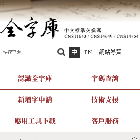
:::
中
EN
網站導覽
認識全字庫
字碼查詢
全字庫介紹
IDS查詢
全字庫現況
部件查詢
新增字申請
技術支援
中文碼介紹
複合查詢
專有名詞介紹
注音查詢
新字申請處理流程
字形即時顯示
造字解決方案
應用工具下載
客戶服務
︿