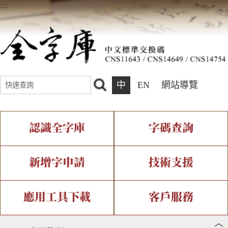
:::
中
EN
網站導覽
認識全字庫
字碼查詢
全字庫介紹
IDS查詢
全字庫現況
部件查詢
新增字申請
技術支援
中文碼介紹
複合查詢
專有名詞介紹
注音查詢
新字申請處理流程
字形即時顯示
造字解決方案
應用工具下載
客戶服務
︿