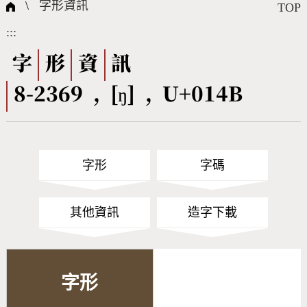
國際字碼相關組織
筆畫查詢
線上教學
倉頡查詢
全字庫授權
轉碼Web Service
個人電腦造字處理工具
問題集
意見回饋
\
字形資訊
TOP
:::
筆順序查詢
部首查詢
熱門查詢統計
字形下載
字
形
資
訊
8-2369 , [ŋ] , U+014B
CNS查詢
Unicode查詢
Big5查詢
拼音查詢
字形
字碼
符號索引
拼音文字索引
其他資訊
造字下載
字形