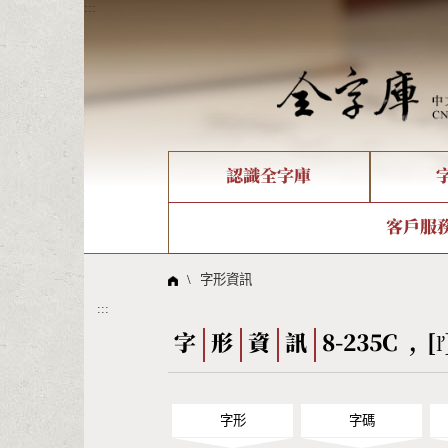
:::
認識全字庫
個人電腦造字處理工具
新字申請處理流程
字形即時顯示
全字庫介紹
IDS查詢
造字解
全字庫
部件
客戶服
問題集
意見
線上教學
倉頡查詢
筆順序
\
字形資訊
:::
Big5查詢
拼音
字
形
資
訊
8-235C , [
字形
字碼