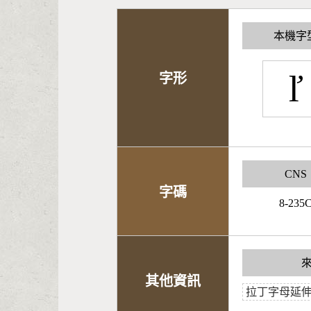
本機字
ľ
字形
CNS
字碼
8-235
其他資訊
拉丁字母延伸A,