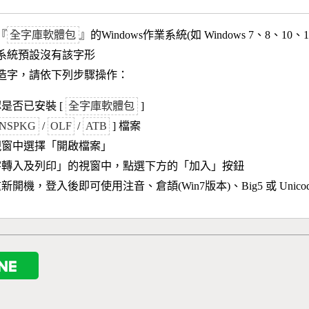
『
全字庫軟體包
』的Windows作業系統(如 Windows 7、8、10、
作業系統預設沒有該字形
造字，請依下列步驟操作：
是否已安裝 [
全字庫軟體包
]
NSPKG
/
OLF
/
ATB
] 檔案
視窗中選擇「開啟檔案」
字轉入及列印」的視窗中，點選下方的「加入」按鈕
新開機，登入後即可使用注音、倉頡(Win7版本)、Big5 或 Unic