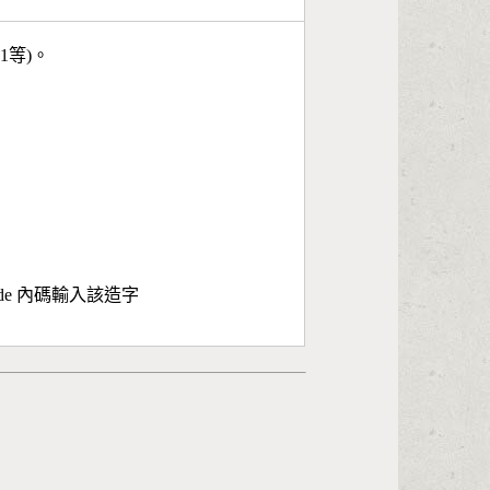
11等)。
ode 內碼輸入該造字