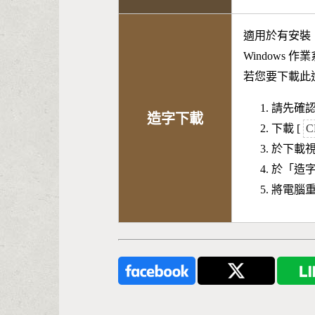
適用於有安裝
Windows 
若您要下載此
請先確認
造字下載
下載 [
C
於下載
於「造
將電腦重