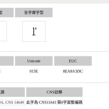
型
全字庫字型
Unicode
EUC
C
013E
8EA8A3DC
來源
CNS註解
 CNS 14649
此字為 CNS11643 第8字面暫編碼