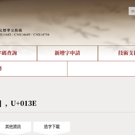
字碼查詢
新增字申請
技術支
決方案
現況
查詢
字形下載
中文碼介紹
全字庫授權
複合查詢
轉碼Web Service
專有名詞介紹
注音查詢
國
務
回饋
熱門查詢統計
查詢
部首查詢
CNS查詢
U
查詢
符號索引
拼音文字索引
ľ] , U+013E
其他資訊
造字下載