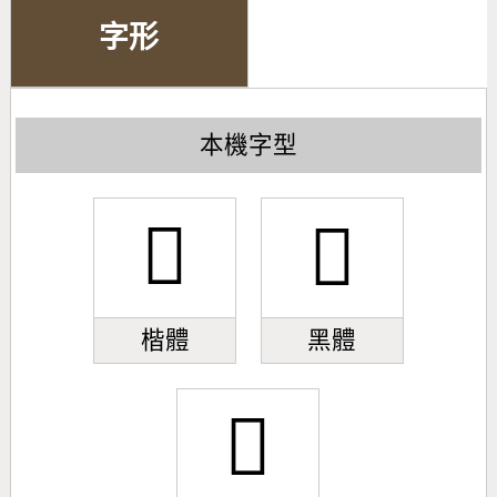
字形
本機字型
𧭪
𧭪
楷體
黑體
𧭪