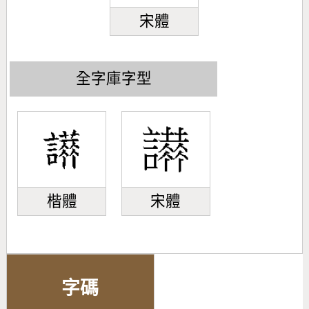
宋體
全字庫字型
楷體
宋體
字碼