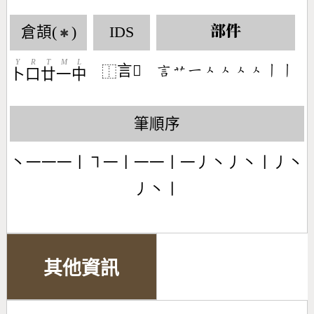
倉頡(
)
IDS
部件
✱
Y
R
T
M
L
言𠍳
󶆹󶃋󶀀󶀮󶀮󶀮󶀮󶀂󶀂
⿰
卜
口
廿
一
中
筆順序
丶一一一丨㇕一丨一一丨一丿丶丿丶丨丿丶
丿丶丨
其他資訊