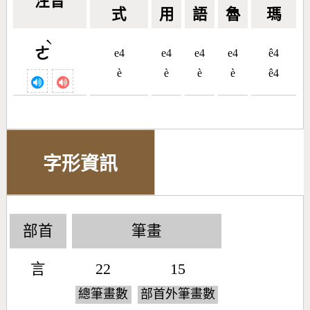
注音
式
用
語
魯
瑪
ˋ
ㄜ
e4
e4
e4
e4
ê4
è
è
è
è
ê4
字形資訊
部首
筆畫
言
22
15
總筆畫數
部首外筆畫數