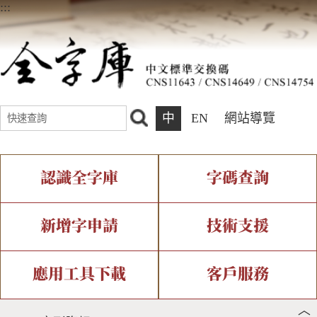
:::
中
EN
網站導覽
認識全字庫
字碼查詢
全字庫介紹
IDS查詢
全字庫現況
部件查詢
新增字申請
技術支援
中文碼介紹
複合查詢
專有名詞介紹
注音查詢
新字申請處理流程
字形即時顯示
造字解決方案
應用工具下載
客戶服務
︿