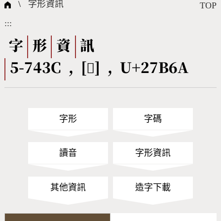
國際字碼相關組織
筆畫查詢
線上教學
倉頡查詢
全字庫授權
轉碼Web Service
個人電腦造字處理工具
問題集
意見回饋
\
字形資訊
TOP
:::
筆順序查詢
部首查詢
熱門查詢統計
字形下載
字
形
資
訊
5-743C , [𧭪] , U+27B6A
CNS查詢
Unicode查詢
Big5查詢
拼音查詢
字形
字碼
符號索引
拼音文字索引
讀音
字形資訊
其他資訊
造字下載