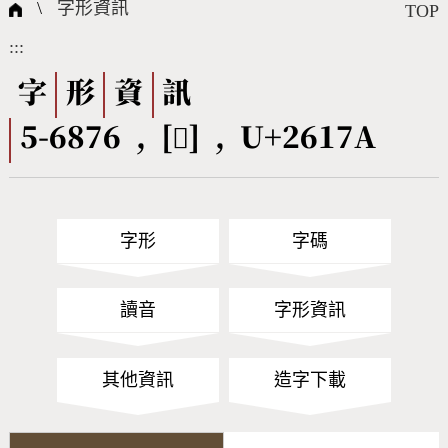
國際字碼相關組織
筆畫查詢
線上教學
倉頡查詢
全字庫授權
轉碼Web Service
個人電腦造字處理工具
問題集
意見回饋
\
字形資訊
TOP
:::
筆順序查詢
部首查詢
熱門查詢統計
字形下載
字
形
資
訊
5-6876 , [𦅺] , U+2617A
CNS查詢
Unicode查詢
Big5查詢
拼音查詢
字形
字碼
符號索引
拼音文字索引
讀音
字形資訊
其他資訊
造字下載