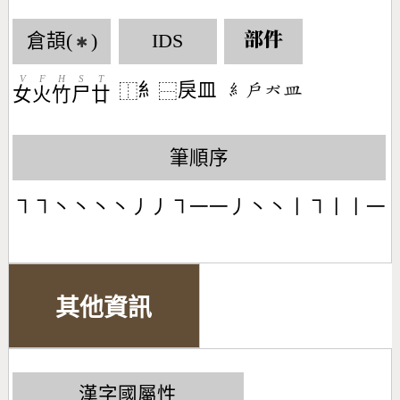
倉頡(
)
IDS
部件
✱
V
F
H
S
T
糹
戾皿
󶆠󶃫󶃀󶄰
⿰
⿱
女
火
竹
尸
廿
筆順序
㇕㇕丶丶丶丶丿丿㇕一一丿丶丶丨㇕丨丨一
其他資訊
漢字國屬性