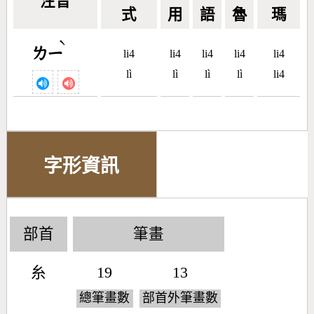
注音
式
用
語
魯
瑪
ˋ
ㄌㄧ
li4
li4
li4
li4
li4
lì
lì
lì
lì
li4
字形資訊
部首
筆畫
糸
19
13
總筆畫數
部首外筆畫數