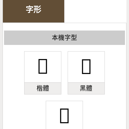
字形
本機字型
𦅺
𦅺
楷體
黑體
𦅺