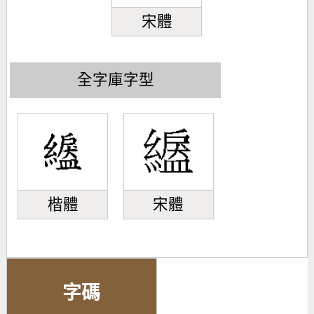
宋體
全字庫字型
楷體
宋體
字碼