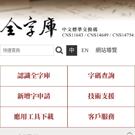
:::
中
EN
網站導覽
認識全字庫
字碼查詢
全字庫介紹
IDS查詢
全字庫現況
部件查詢
新增字申請
技術支援
中文碼介紹
複合查詢
專有名詞介紹
注音查詢
新字申請處理流程
字形即時顯示
造字解決方案
應用工具下載
客戶服務
︿