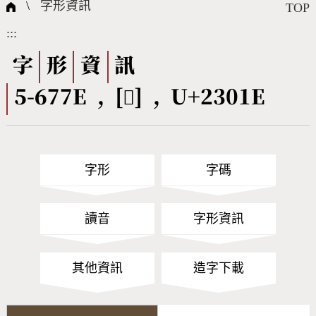
國際字碼相關組織
筆畫查詢
線上教學
倉頡查詢
全字庫授權
轉碼Web Service
個人電腦造字處理工具
問題集
意見回饋
\
字形資訊
TOP
:::
筆順序查詢
部首查詢
熱門查詢統計
字形下載
字
形
資
訊
5-677E , [𣀞] , U+2301E
CNS查詢
Unicode查詢
Big5查詢
拼音查詢
字形
字碼
符號索引
拼音文字索引
讀音
字形資訊
其他資訊
造字下載