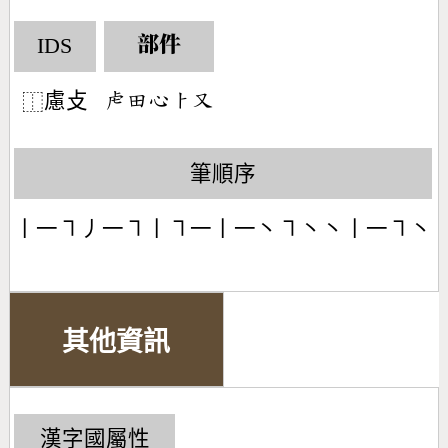
IDS
部件
慮攴
󶅳󶄬󶄀󶀥󶁓
⿰
筆順序
丨一㇕丿一㇕丨㇕一丨一丶㇕丶丶丨一㇕丶
其他資訊
漢字國屬性