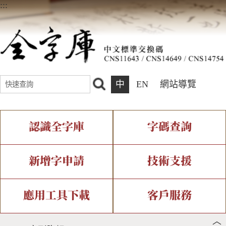
:::
中
EN
網站導覽
認識全字庫
字碼查詢
全字庫介紹
IDS查詢
全字庫現況
部件查詢
新增字申請
技術支援
中文碼介紹
複合查詢
專有名詞介紹
注音查詢
新字申請處理流程
字形即時顯示
造字解決方案
應用工具下載
客戶服務
︿