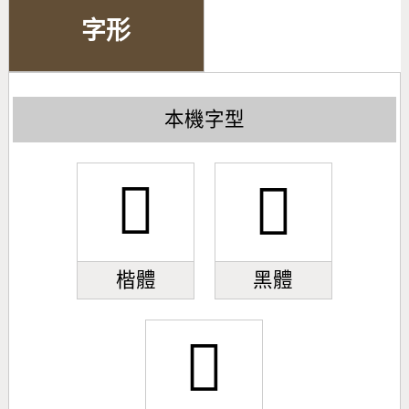
字形
本機字型
𣀞
𣀞
楷體
黑體
𣀞