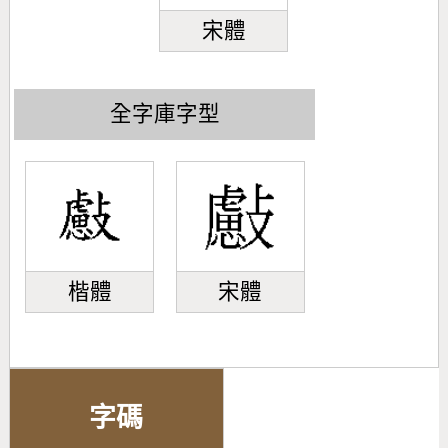
宋體
全字庫字型
楷體
宋體
字碼