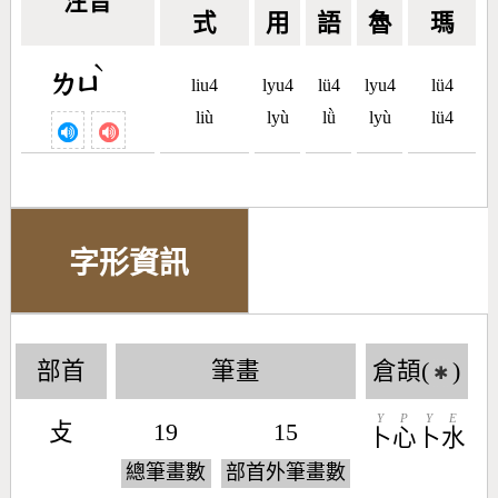
注音
式
用
語
魯
瑪
ˋ
ㄌㄩ
liu4
lyu4
lü4
lyu4
lü4
liù
lyù
lǜ
lyù
lü4
字形資訊
部首
筆畫
倉頡(
)
✱
Y
P
Y
E
攴
19
15
卜
心
卜
水
總筆畫數
部首外筆畫數