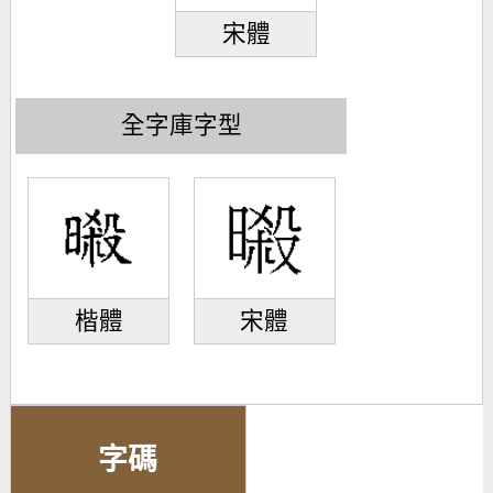
宋體
全字庫字型
楷體
宋體
字碼