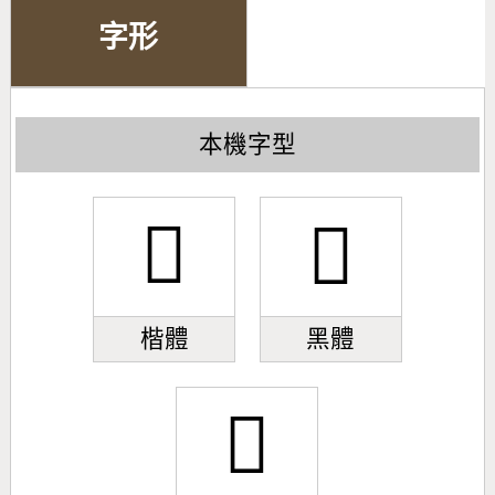
字形
本機字型
𣉜
𣉜
楷體
黑體
𣉜