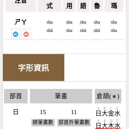
注音
式
用
語
魯
瑪
ㄕㄚ
sha
sha
sha
sha
sha
shā
sha
shā
shā
sha
字形資訊
部首
筆畫
倉頡(
)
✱
A
K
C
E
日
15
11
日
大
金
水
A
K
D
E
總筆畫數
部首外筆畫數
日
大
木
水