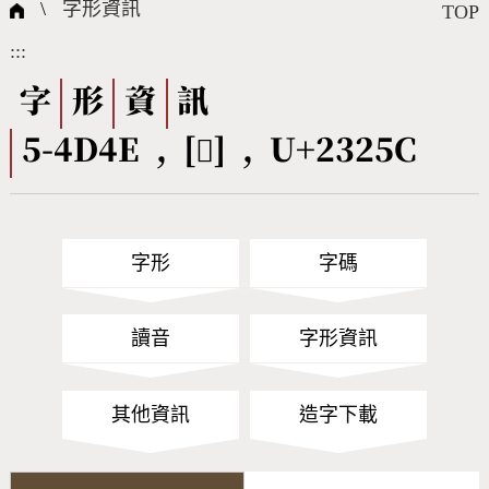
國際字碼相關組織
筆畫查詢
線上教學
倉頡查詢
全字庫授權
轉碼Web Service
個人電腦造字處理工具
問題集
意見回饋
\
字形資訊
TOP
:::
筆順序查詢
部首查詢
熱門查詢統計
字形下載
字
形
資
訊
5-4D4E , [𣉜] , U+2325C
CNS查詢
Unicode查詢
Big5查詢
拼音查詢
字形
字碼
符號索引
拼音文字索引
讀音
字形資訊
其他資訊
造字下載