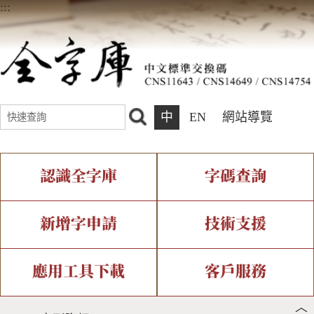
:::
中
EN
網站導覽
認識全字庫
字碼查詢
全字庫介紹
IDS查詢
全字庫現況
部件查詢
新增字申請
技術支援
中文碼介紹
複合查詢
專有名詞介紹
注音查詢
新字申請處理流程
字形即時顯示
造字解決方案
應用工具下載
客戶服務
︿