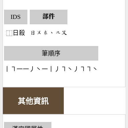
IDS
部件
日殺
󶃐󶀵󶂻󶀅󶀹󶁓
⿰
筆順序
丨㇕一一丿丶一丨丿㇕丶丿㇕㇕丶
其他資訊