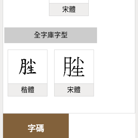
宋體
全字庫字型
楷體
宋體
字碼