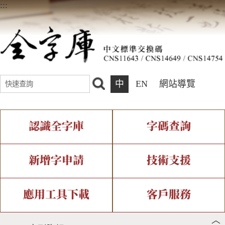
:::
中
EN
網站導覽
認識全字庫
字碼查詢
全字庫介紹
IDS查詢
全字庫現況
部件查詢
新增字申請
技術支援
中文碼介紹
複合查詢
專有名詞介紹
注音查詢
新字申請處理流程
字形即時顯示
造字解決方案
應用工具下載
客戶服務
︿