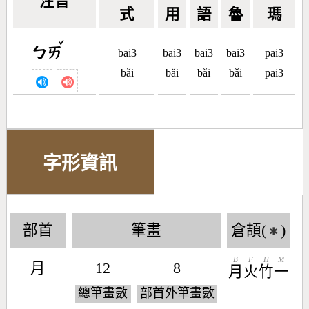
注音
式
用
語
魯
瑪
ˇ
ㄅㄞ
bai3
bai3
bai3
bai3
pai3
bǎi
bǎi
bǎi
bǎi
pai3
字形資訊
部首
筆畫
倉頡(
)
✱
B
F
H
M
月
12
8
月
火
竹
一
總筆畫數
部首外筆畫數