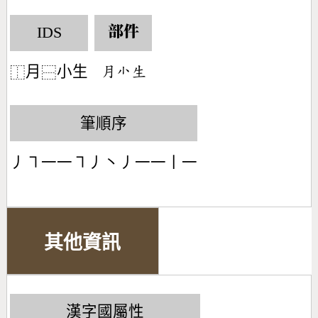
IDS
部件
月
小生
󶃭󶂟󶅁
⿰
⿱
筆順序
丿㇕一一㇕丿丶丿一一丨一
其他資訊
漢字國屬性