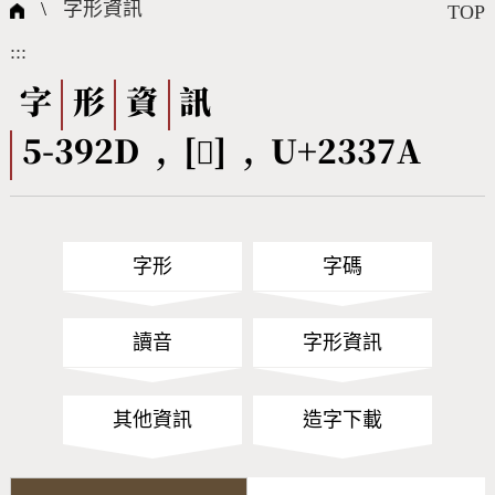
國際字碼相關組織
筆畫查詢
線上教學
倉頡查詢
全字庫授權
轉碼Web Service
個人電腦造字處理工具
問題集
意見回饋
\
字形資訊
TOP
:::
筆順序查詢
部首查詢
熱門查詢統計
字形下載
字
形
資
訊
5-392D , [𣍺] , U+2337A
CNS查詢
Unicode查詢
Big5查詢
拼音查詢
字形
字碼
符號索引
拼音文字索引
讀音
字形資訊
其他資訊
造字下載