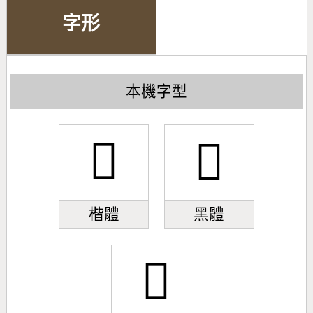
字形
本機字型
𣍺
𣍺
楷體
黑體
𣍺