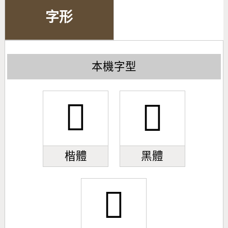
字形
本機字型
𣃧
𣃧
楷體
黑體
𣃧