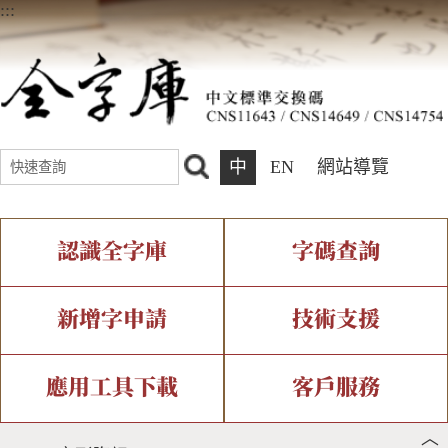
:::
中
EN
網站導覽
認識全字庫
字碼查詢
全字庫介紹
IDS查詢
全字庫現況
部件查詢
新增字申請
技術支援
中文碼介紹
複合查詢
專有名詞介紹
注音查詢
新字申請處理流程
字形即時顯示
造字解決方案
應用工具下載
客戶服務
︿