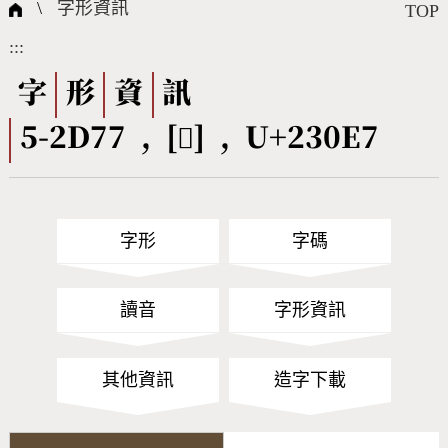
國際字碼相關組織
筆畫查詢
線上教學
倉頡查詢
全字庫授權
轉碼Web Service
個人電腦造字處理工具
問題集
意見回饋
\
字形資訊
TOP
:::
筆順序查詢
部首查詢
熱門查詢統計
字形下載
字
形
資
訊
5-2D77 , [𣃧] , U+230E7
CNS查詢
Unicode查詢
Big5查詢
拼音查詢
字形
字碼
符號索引
拼音文字索引
讀音
字形資訊
其他資訊
造字下載