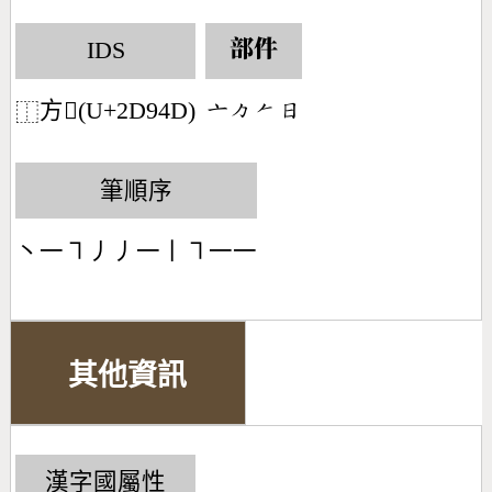
IDS
部件
方𭥍(U+2D94D)
󶁂󶀼󶀩󶃐
⿰
筆順序
丶一㇕丿丿一丨㇕一一
其他資訊
漢字國屬性