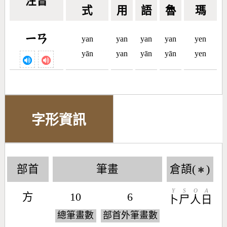
注音
式
用
語
魯
瑪
ㄧㄢ
yan
yan
yan
yan
yen
yān
yan
yān
yān
yen
字形資訊
部首
筆畫
倉頡(
)
✱
Y
S
O
A
方
10
6
卜
尸
人
日
總筆畫數
部首外筆畫數