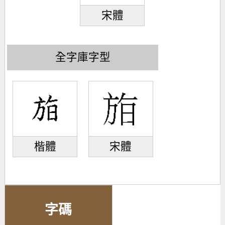
宋體
全字庫字型
楷體
宋體
字碼