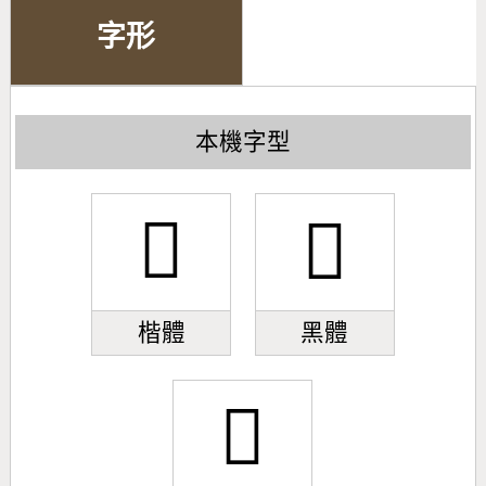
字形
本機字型
𣭄
𣭄
楷體
黑體
𣭄