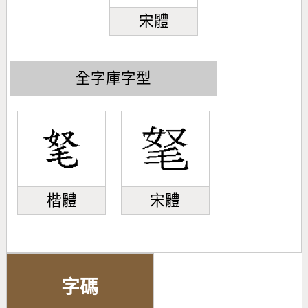
宋體
全字庫字型
楷體
宋體
字碼