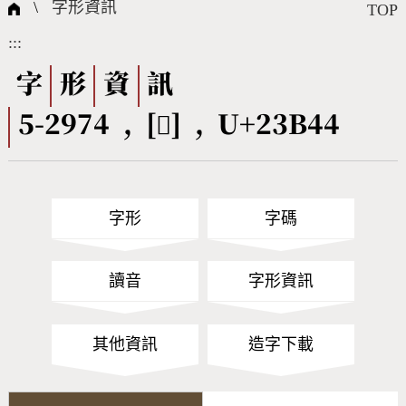
國際字碼相關組織
筆畫查詢
線上教學
倉頡查詢
全字庫授權
轉碼Web Service
個人電腦造字處理工具
問題集
意見回饋
\
字形資訊
TOP
:::
筆順序查詢
部首查詢
熱門查詢統計
字形下載
字
形
資
訊
5-2974 , [𣭄] , U+23B44
CNS查詢
Unicode查詢
Big5查詢
拼音查詢
字形
字碼
符號索引
拼音文字索引
讀音
字形資訊
其他資訊
造字下載