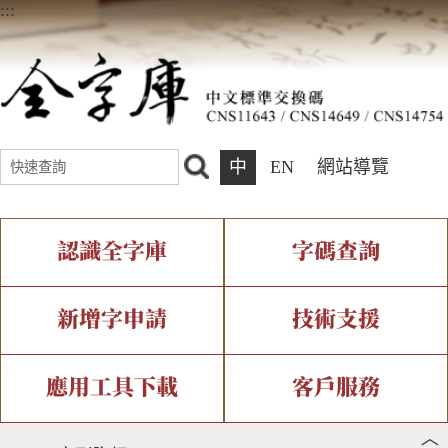
:::
中
EN
網站導覽
認識全字庫
字碼查詢
全字庫介紹
IDS查詢
全字庫現況
部件查詢
新增字申請
技術支援
中文碼介紹
複合查詢
專有名詞介紹
注音查詢
新字申請處理流程
字形即時顯示
造字解決方案
應用工具下載
客戶服務
︿