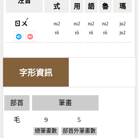
注音
式
用
語
魯
瑪
ˊ
ㄖㄨ
ru2
ru2
ru2
ru2
ju2
rú
rú
rú
rú
ju2
字形資訊
部首
筆畫
毛
9
5
總筆畫數
部首外筆畫數