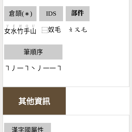
倉頡(
)
IDS
部件
✱
V
E
H
Q
U
奴毛
󶂛󶁓󶃝
⿱
女
水
竹
手
山
筆順序
㇕丿一㇕丶丿一一㇕
其他資訊
漢字國屬性