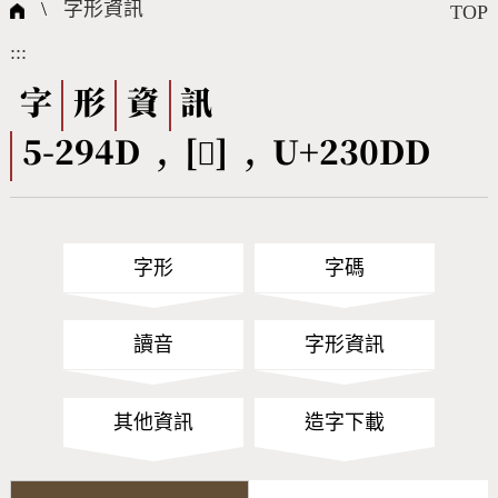
國際字碼相關組織
筆畫查詢
線上教學
倉頡查詢
全字庫授權
轉碼Web Service
個人電腦造字處理工具
問題集
意見回饋
\
字形資訊
TOP
:::
筆順序查詢
部首查詢
熱門查詢統計
字形下載
字
形
資
訊
5-294D , [𣃝] , U+230DD
CNS查詢
Unicode查詢
Big5查詢
拼音查詢
字形
字碼
符號索引
拼音文字索引
讀音
字形資訊
其他資訊
造字下載