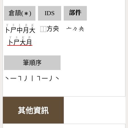
倉頡(
)
IDS
部件
✱
Y
S
L
B
K
方央
󶁂󶀼󶄳
⿰
卜
尸
中
月
大
Y
S
K
B
卜
尸
大
月
筆順序
丶一㇕丿丨㇕一丿丶
其他資訊