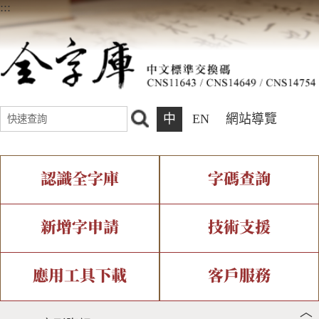
:::
中
EN
網站導覽
認識全字庫
字碼查詢
全字庫介紹
IDS查詢
全字庫現況
部件查詢
新增字申請
技術支援
中文碼介紹
複合查詢
專有名詞介紹
注音查詢
新字申請處理流程
字形即時顯示
造字解決方案
應用工具下載
客戶服務
︿