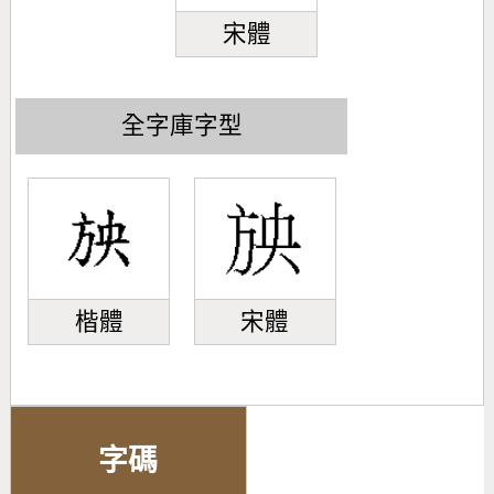
宋體
全字庫字型
楷體
宋體
字碼