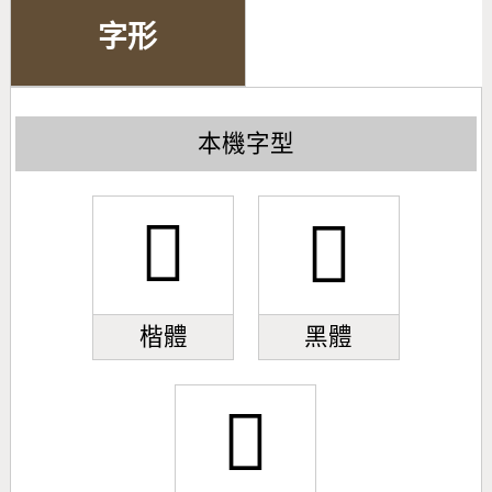
字形
本機字型
𣃝
𣃝
楷體
黑體
𣃝