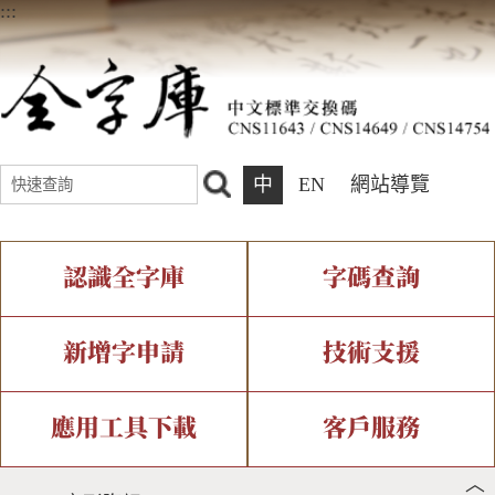
:::
中
EN
網站導覽
認識全字庫
字碼查詢
全字庫介紹
IDS查詢
全字庫現況
部件查詢
新增字申請
技術支援
中文碼介紹
複合查詢
專有名詞介紹
注音查詢
新字申請處理流程
字形即時顯示
造字解決方案
應用工具下載
客戶服務
︿