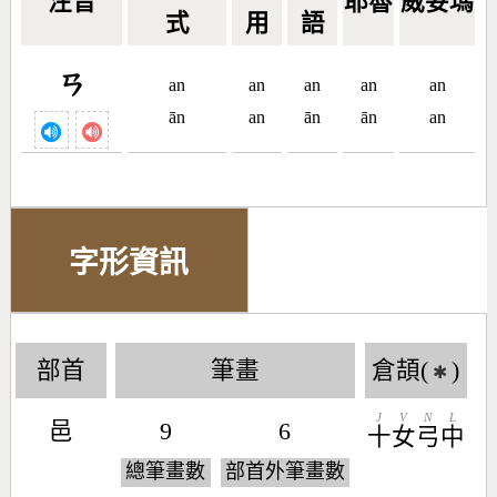
注音
耶魯
威妥瑪
式
用
語
ㄢ
an
an
an
an
an
ān
an
ān
ān
an
字形資訊
部首
筆畫
倉頡(
)
✱
J
V
N
L
邑
9
6
十
女
弓
中
總筆畫數
部首外筆畫數