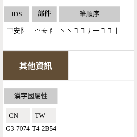
IDS
筆順序
部件
安阝
丶丶㇕㇕丿一㇕㇕丨
󶂊󶂚󶂥
⿰
其他資訊
漢字國屬性
CN🇨🇳
TW🇹🇼
G3-7074
T4-2B54