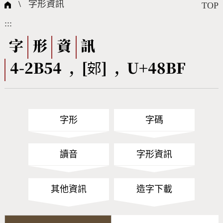
國際字碼相關組織
筆畫查詢
線上教學
倉頡查詢
全字庫授權
轉碼Web Service
個人電腦造字處理工具
問題集
意見回饋
\
字形資訊
TOP
:::
筆順序查詢
部首查詢
熱門查詢統計
字形下載
字
形
資
訊
4-2B54 , [䢿] , U+48BF
CNS查詢
Unicode查詢
Big5查詢
拼音查詢
字形
字碼
符號索引
拼音文字索引
讀音
字形資訊
其他資訊
造字下載