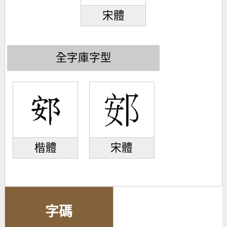
宋體
全字庫字型
楷體
宋體
字碼