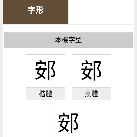
字形
本機字型
䢿
䢿
楷體
黑體
䢿