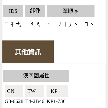
IDS
筆順序
部件
衤弋
丶一丿丨丿丶一㇕丶
󶆒󶁱
⿰
其他資訊
漢字國屬性
CN🇨🇳
TW🇹🇼
KP🇰🇵
G3-6628
T4-2B46
KP1-7361