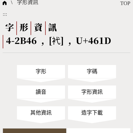
國際字碼相關組織
筆畫查詢
線上教學
倉頡查詢
全字庫授權
轉碼Web Service
個人電腦造字處理工具
問題集
意見回饋
\
字形資訊
TOP
:::
筆順序查詢
部首查詢
熱門查詢統計
字形下載
字
形
資
訊
4-2B46 , [䘝] , U+461D
CNS查詢
Unicode查詢
Big5查詢
拼音查詢
字形
字碼
符號索引
拼音文字索引
讀音
字形資訊
其他資訊
造字下載