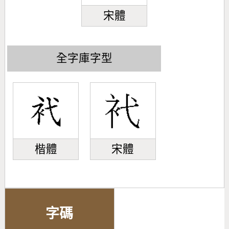
宋體
全字庫字型
楷體
宋體
字碼