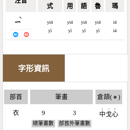
注音
式
用
語
魯
瑪
ˋ
ㄧ
yi4
yi4
yi4
yi4
i4
yì
yì
yì
yì
i4
字形資訊
部首
筆畫
倉頡(
)
✱
L
I
P
衣
9
3
中
戈
心
總筆畫數
部首外筆畫數