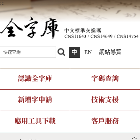
:::
中
EN
網站導覽
認識全字庫
字碼查詢
全字庫介紹
IDS查詢
全字庫現況
部件查詢
新增字申請
技術支援
中文碼介紹
複合查詢
專有名詞介紹
注音查詢
新字申請處理流程
字形即時顯示
造字解決方案
應用工具下載
客戶服務
︿