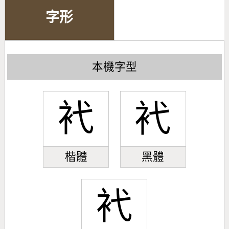
字形
本機字型
䘝
䘝
楷體
黑體
䘝