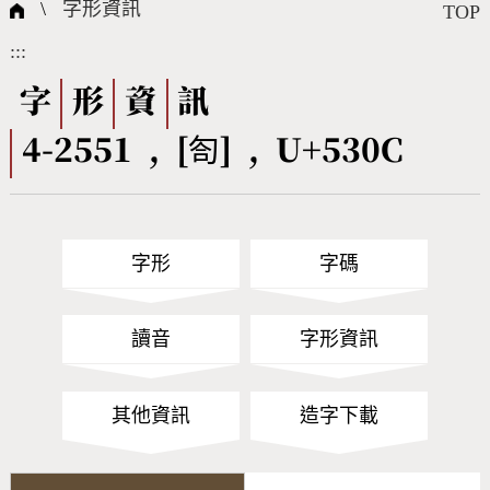
國際字碼相關組織
筆畫查詢
線上教學
倉頡查詢
全字庫授權
轉碼Web Service
個人電腦造字處理工具
問題集
意見回饋
\
字形資訊
TOP
:::
筆順序查詢
部首查詢
熱門查詢統計
字形下載
字
形
資
訊
4-2551 , [匌] , U+530C
CNS查詢
Unicode查詢
Big5查詢
拼音查詢
字形
字碼
符號索引
拼音文字索引
讀音
字形資訊
其他資訊
造字下載