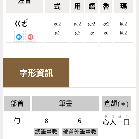
注音
式
用
語
魯
瑪
ˊ
ㄍㄜ
ge2
ge2
ge2
ge2
kê2
gé
gé
gé
gé
kê2
字形資訊
部首
筆畫
倉頡(
)
✱
P
O
M
R
勹
8
6
心
人
一
口
總筆畫數
部首外筆畫數