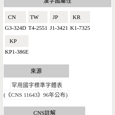
漢字國屬性
CN🇨🇳
TW🇹🇼
JP🇯🇵
KR🇰🇷
G3-324D
T4-2551
J1-3421
K1-7325
KP🇰🇵
KP1-386E
來源
罕用國字標準字體表
(《CNS 11643》96年公布)
CNS註解