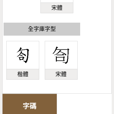
宋體
全字庫字型
楷體
宋體
字碼