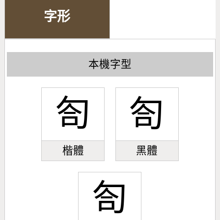
字形
本機字型
匌
匌
楷體
黑體
匌