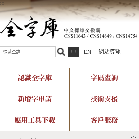
:::
中
EN
網站導覽
認識全字庫
字碼查詢
全字庫介紹
IDS查詢
全字庫現況
部件查詢
新增字申請
技術支援
中文碼介紹
複合查詢
專有名詞介紹
注音查詢
新字申請處理流程
字形即時顯示
造字解決方案
應用工具下載
客戶服務
︿