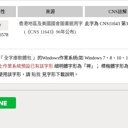
屬性
來源
CNS註解
香港地區及美國國會圖書館用字
此字為 CNS11643 
🇹🇼
(《CNS 11643》96年公布)
6578
『
全字庫軟體包
』的Windows作業系統(如 Windows 7、8、10、
10以上作業系統預設已有該字形
細明體字形為「
禆
」； 標楷體字形
使用該字形，請
點我
見字形下載說明。