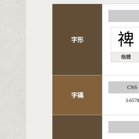
禆
字形
楷體
CNS
字碼
3-657