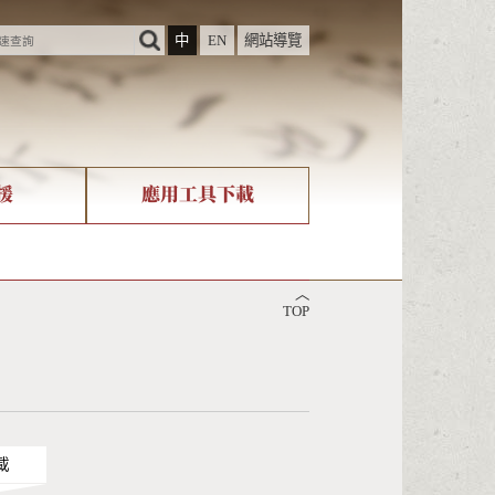
中
EN
網站導覽
援
應用工具下載
際字碼相關組織
筆畫查詢
︿
nicode查詢
TOP
載