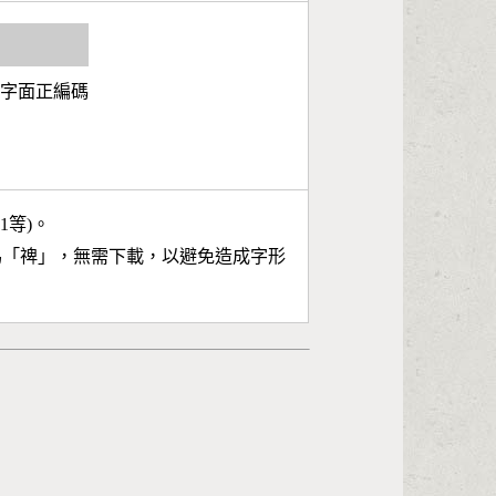
第3字面正編碼
11等)。
為「
禆
」，無需下載，以避免造成字形