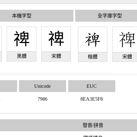
本機字型
全字庫字型
禆
禆
黑體
宋體
楷體
宋體
Unicode
EUC
8
7986
8EA3E5F8
發音/拼音