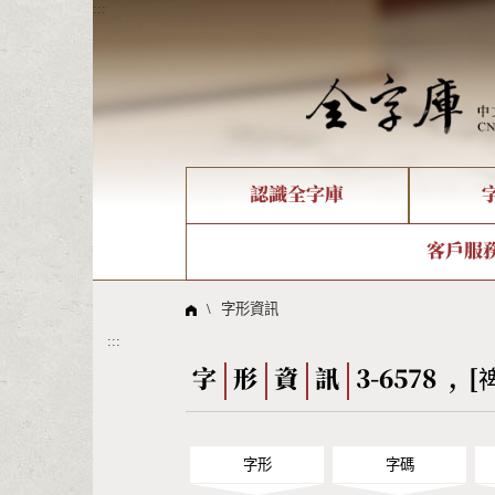
:::
認識全字庫
個人電腦造字處理工具
新字申請處理流程
字形即時顯示
全字庫介紹
IDS查詢
造字解
全字庫
部件
客戶服
問題集
意見
線上教學
倉頡查詢
筆順序
\
字形資訊
:::
Big5查詢
拼音
字
形
資
訊
3-6578 , [
字形
字碼