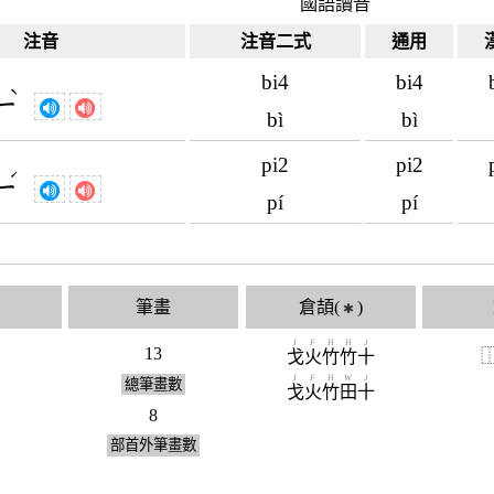
國語讀音
注音
注音二式
通用
bi4
bi4
ˋ
ㄧ
bì
bì
pi2
pi2
ˊ
ㄧ
pí
pí
筆畫
倉頡(
)
✱
I
F
H
H
J
13
戈
火
竹
竹
十
I
F
H
W
J
總筆畫數
戈
火
竹
田
十
8
部首外筆畫數