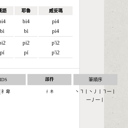
漢語
耶魯
威妥瑪
bi4
bi4
pi4
bì
bì
pi4
pi2
pi2
p'i2
pí
pí
p'i2
IDS
部件
筆順序
礻卑
󶄛󶇓
丶㇕丨丶丿丨㇕一丨
⿰
一丿一丨