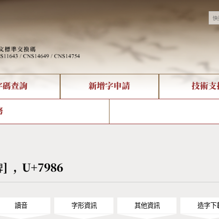
字碼查詢
新增字申請
技術支
決方案
現況
查詢
字形下載
中文碼介紹
全字庫授權
複合查詢
轉碼Web Service
專有名詞介紹
注音查詢
國
務
回饋
熱門查詢統計
查詢
部首查詢
CNS查詢
U
查詢
符號索引
拼音文字索引
禆] , U+7986
讀音
字形資訊
其他資訊
造字下