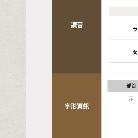
讀音
ㄅ
ㄆ
部首
示
字形資訊