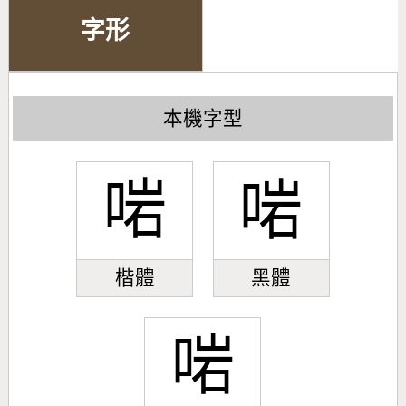
字形
本機字型
啱
啱
楷體
黑體
啱