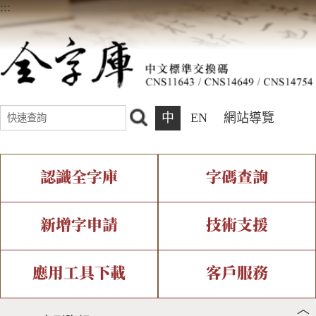
:::
中
EN
網站導覽
認識全字庫
字碼查詢
全字庫介紹
IDS查詢
全字庫現況
部件查詢
新增字申請
技術支援
中文碼介紹
複合查詢
專有名詞介紹
注音查詢
新字申請處理流程
字形即時顯示
造字解決方案
應用工具下載
客戶服務
︿