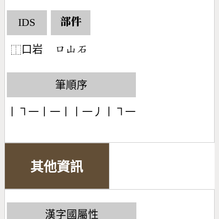
IDS
部件
口岩
󶁶󶁸󶄢
⿰
筆順序
丨㇕一丨一丨丨一丿丨㇕一
其他資訊
漢字國屬性