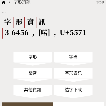
國際字碼相關組織
筆畫查詢
線上教學
倉頡查詢
全字庫授權
轉碼Web Service
個人電腦造字處理工具
問題集
意見回饋
\
字形資訊
TOP
:::
筆順序查詢
部首查詢
熱門查詢統計
字形下載
字
形
資
訊
3-6456 , [啱] , U+5571
CNS查詢
Unicode查詢
Big5查詢
拼音查詢
字形
字碼
符號索引
拼音文字索引
讀音
字形資訊
其他資訊
造字下載