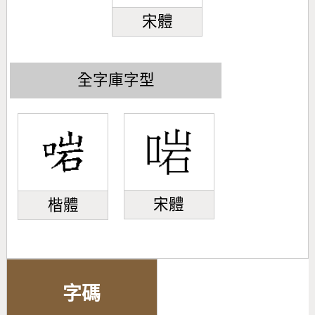
宋體
全字庫字型
宋體
楷體
字碼