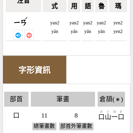
注音
式
用
語
魯
瑪
ˊ
ㄧㄢ
yan2
yan2
yan2
yan2
yen2
yán
yán
yán
yán
yen2
字形資訊
部首
筆畫
倉頡(
)
✱
R
U
M
R
口
11
8
口
山
一
口
總筆畫數
部首外筆畫數