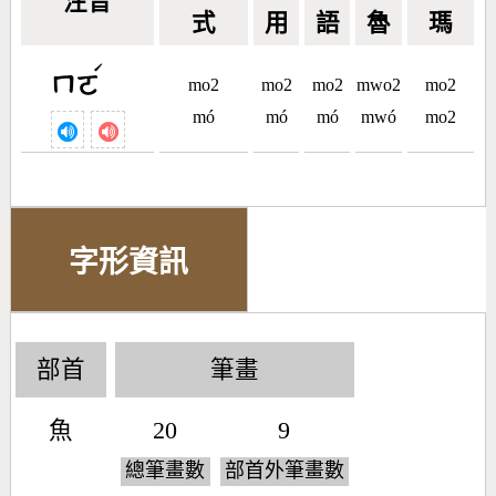
注音
式
用
語
魯
瑪
ˊ
ㄇㄛ
mo2
mo2
mo2
mwo2
mo2
mó
mó
mó
mwó
mo2
字形資訊
部首
筆畫
魚
20
9
總筆畫數
部首外筆畫數