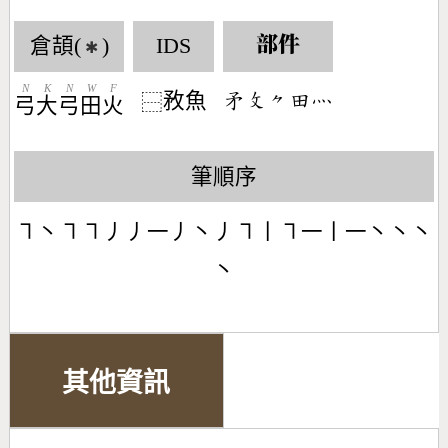
倉頡(
)
IDS
部件
✱
N
K
N
W
F
敄魚
󶅠󶃜󶀾󶄬󶃺
⿱
弓
大
弓
田
火
筆順序
㇕丶㇕㇕丿丿一丿丶丿㇕丨㇕一丨一丶丶丶
丶
其他資訊