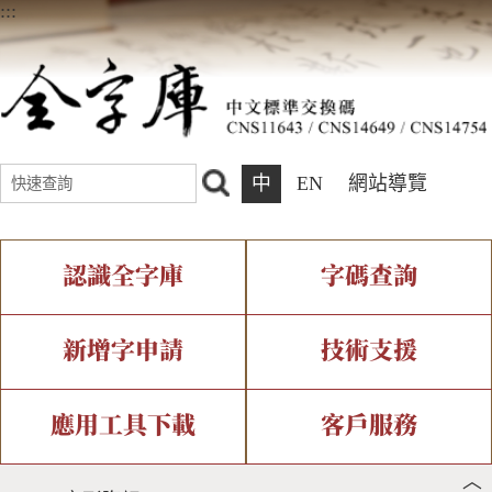
:::
中
EN
網站導覽
認識全字庫
字碼查詢
全字庫介紹
IDS查詢
全字庫現況
部件查詢
新增字申請
技術支援
中文碼介紹
複合查詢
專有名詞介紹
注音查詢
新字申請處理流程
字形即時顯示
造字解決方案
應用工具下載
客戶服務
︿