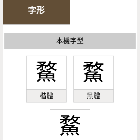
字形
本機字型
䱯
䱯
楷體
黑體
䱯