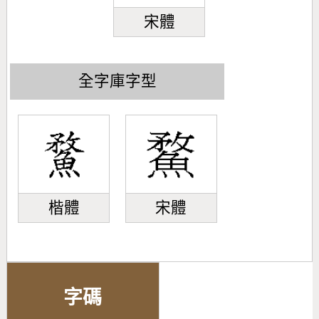
宋體
全字庫字型
楷體
宋體
字碼