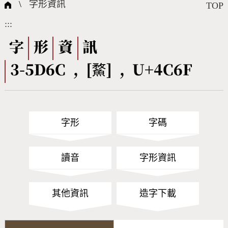
國際字碼相關組織
筆畫查詢
線上教學
倉頡查詢
全字庫授權
轉碼Web Service
個人電腦造字處理工具
問題集
意見回饋
\
字形資訊
TOP
:::
筆順序查詢
部首查詢
熱門查詢統計
字形下載
字
形
資
訊
3-5D6C , [䱯] , U+4C6F
CNS查詢
Unicode查詢
Big5查詢
拼音查詢
字形
字碼
符號索引
拼音文字索引
讀音
字形資訊
其他資訊
造字下載