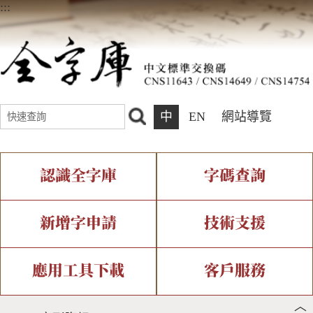
:::
中
EN
網站導覽
認識全字庫
字碼查詢
全字庫介紹
IDS查詢
全字庫現況
部件查詢
新增字申請
技術支援
中文碼介紹
複合查詢
專有名詞介紹
注音查詢
新字申請處理流程
字形即時顯示
造字解決方案
應用工具下載
客戶服務
︿