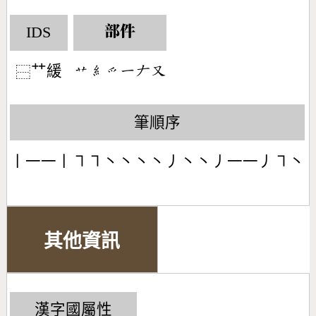
IDS
部件
艹緩
󶃋󶆠󶃩󶀀󶀖󶁓
⿱
筆順序
丨一一丨㇕㇕丶丶丶丶丿丶丶丿一一丿㇕丶
其他資訊
漢字國屬性