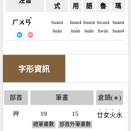
注音
式
用
語
魯
瑪
ˋ
ㄏㄨㄢ
huan4
huan4
huan4
hwan4
huan4
huàn
huàn
huàn
hwàn
huan4
字形資訊
部首
筆畫
倉頡(
)
✱
T
V
F
E
艸
19
15
廿
女
火
水
總筆畫數
部首外筆畫數