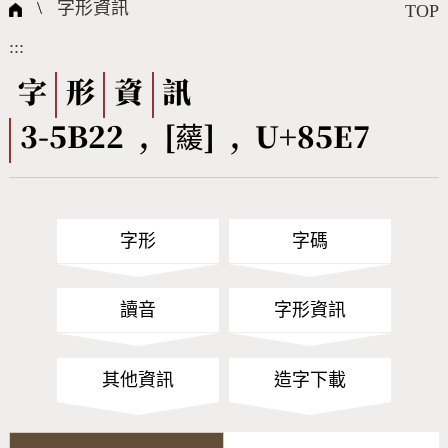
國際字碼相關組織
筆畫查詢
線上教學
倉頡查詢
全字庫授權
轉碼Web Service
個人電腦造字處理工具
問題集
意見回饋
\
字形資訊
TOP
:::
筆順序查詢
部首查詢
熱門查詢統計
字形下載
字
形
資
訊
3-5B22 , [藧] , U+85E7
CNS查詢
Unicode查詢
Big5查詢
拼音查詢
字形
字碼
符號索引
拼音文字索引
讀音
字形資訊
其他資訊
造字下載