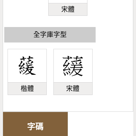
宋體
全字庫字型
楷體
宋體
字碼