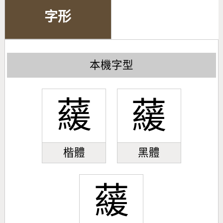
字形
本機字型
藧
藧
楷體
黑體
藧