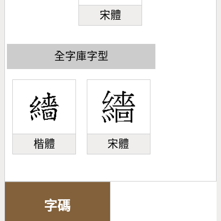
宋體
全字庫字型
楷體
宋體
字碼