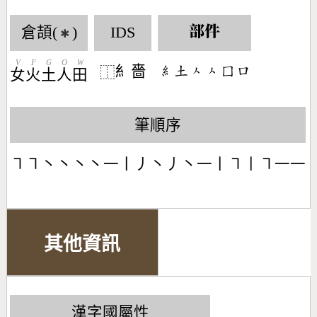
倉頡(
)
IDS
部件
✱
V
F
G
O
W
糹嗇
󶆠󶁢󶀮󶀮󶁷󶁶
⿰
女
火
土
人
田
筆順序
㇕㇕丶丶丶丶一丨丿丶丿丶一丨㇕丨㇕一一
其他資訊
漢字國屬性