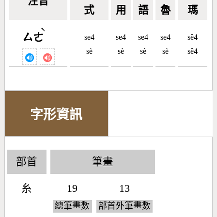
注音
式
用
語
魯
瑪
ˋ
ㄙㄜ
se4
se4
se4
se4
sê4
sè
sè
sè
sè
sê4
字形資訊
部首
筆畫
糸
19
13
總筆畫數
部首外筆畫數