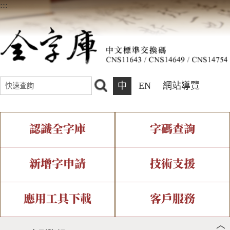
:::
中
EN
網站導覽
認識全字庫
字碼查詢
全字庫介紹
IDS查詢
全字庫現況
部件查詢
新增字申請
技術支援
中文碼介紹
複合查詢
專有名詞介紹
注音查詢
新字申請處理流程
字形即時顯示
造字解決方案
應用工具下載
客戶服務
︿