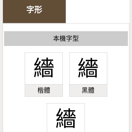
字形
本機字型
繬
繬
楷體
黑體
繬