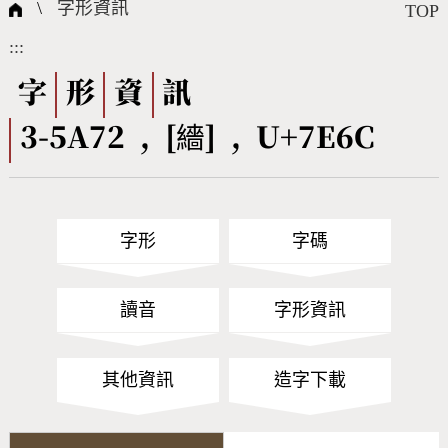
國際字碼相關組織
筆畫查詢
線上教學
倉頡查詢
全字庫授權
轉碼Web Service
個人電腦造字處理工具
問題集
意見回饋
\
字形資訊
TOP
:::
筆順序查詢
部首查詢
熱門查詢統計
字形下載
字
形
資
訊
3-5A72 , [繬] , U+7E6C
CNS查詢
Unicode查詢
Big5查詢
拼音查詢
字形
字碼
符號索引
拼音文字索引
讀音
字形資訊
其他資訊
造字下載