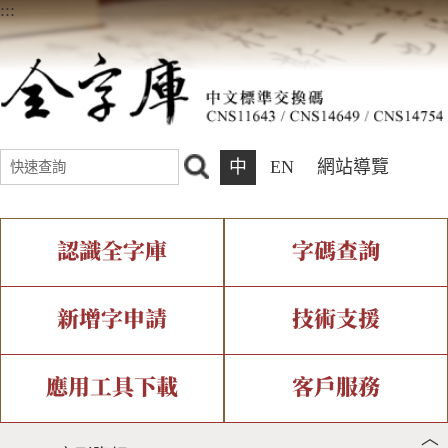
:::
中
EN
網站導覽
認識全字庫
字碼查詢
全字庫介紹
IDS查詢
全字庫現況
部件查詢
新增字申請
技術支援
中文碼介紹
複合查詢
專有名詞介紹
注音查詢
新字申請處理流程
字形即時顯示
造字解決方案
應用工具下載
客戶服務
︿