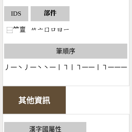
IDS
部件
𥫗亶
󶆆󶁂󶁷󶁶󶃑󶀀
⿱
筆順序
丿一丶丿一丶丶一丨㇕丨㇕一一丨㇕一一一
其他資訊
漢字國屬性