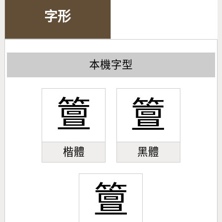
字形
本機字型
䉡
䉡
楷體
黑體
䉡