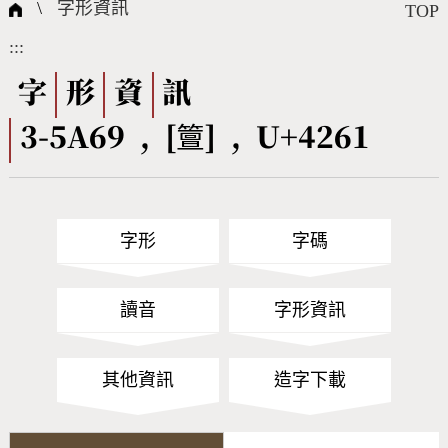
國際字碼相關組織
筆畫查詢
線上教學
倉頡查詢
全字庫授權
轉碼Web Service
個人電腦造字處理工具
問題集
意見回饋
\
字形資訊
TOP
:::
筆順序查詢
部首查詢
熱門查詢統計
字形下載
字
形
資
訊
3-5A69 , [䉡] , U+4261
CNS查詢
Unicode查詢
Big5查詢
拼音查詢
字形
字碼
符號索引
拼音文字索引
讀音
字形資訊
其他資訊
造字下載