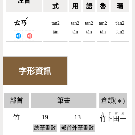
注音
式
用
語
魯
瑪
ˊ
ㄊㄢ
tan2
tan2
tan2
tan2
t'an2
tán
tán
tán
tán
t'an2
字形資訊
部首
筆畫
倉頡(
)
✱
H
Y
W
M
竹
19
13
竹
卜
田
一
總筆畫數
部首外筆畫數