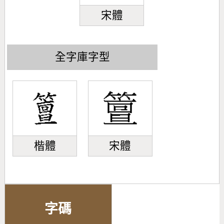
宋體
全字庫字型
楷體
宋體
字碼