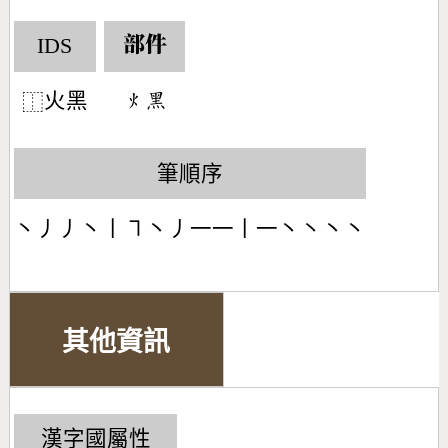
IDS
部件
火黑
󶃹󶇼
⿰
筆順序
丶丿丿丶丨㇕丶丿一一丨一丶丶丶丶
其他資訊
漢字國屬性