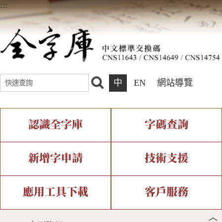
:::
中
EN
網站導覽
認識全字庫
字碼查詢
全字庫介紹
IDS查詢
全字庫現況
部件查詢
新增字申請
技術支援
中文碼介紹
複合查詢
專有名詞介紹
注音查詢
新字申請處理流程
字形即時顯示
造字解決方案
應用工具下載
客戶服務
︿