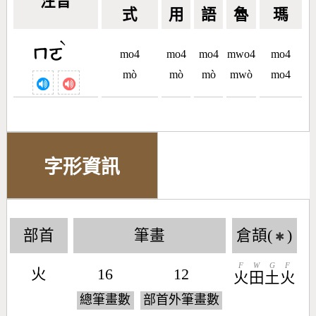
注音
式
用
語
魯
瑪
ˋ
ㄇㄛ
mo4
mo4
mo4
mwo4
mo4
mò
mò
mò
mwò
mo4
字形資訊
部首
筆畫
倉頡(
)
✱
F
W
G
F
火
16
12
火
田
土
火
總筆畫數
部首外筆畫數