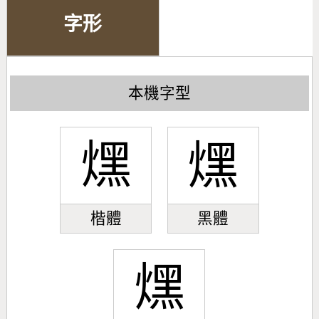
字形
本機字型
㷵
㷵
楷體
黑體
㷵