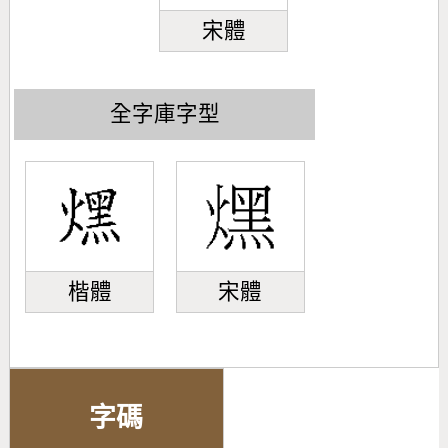
宋體
全字庫字型
楷體
宋體
字碼