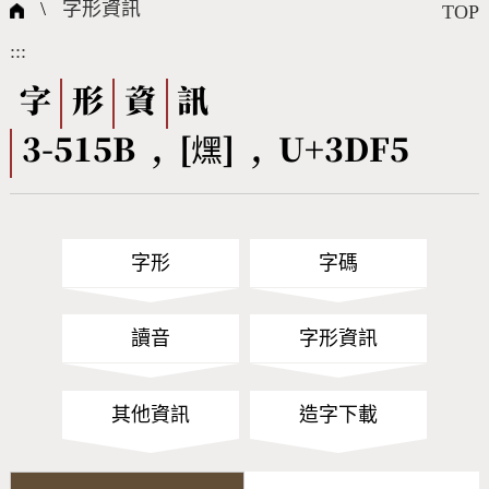
國際字碼相關組織
筆畫查詢
線上教學
倉頡查詢
全字庫授權
轉碼Web Service
個人電腦造字處理工具
問題集
意見回饋
\
字形資訊
TOP
:::
筆順序查詢
部首查詢
熱門查詢統計
字形下載
字
形
資
訊
3-515B , [㷵] , U+3DF5
CNS查詢
Unicode查詢
Big5查詢
拼音查詢
字形
字碼
符號索引
拼音文字索引
讀音
字形資訊
其他資訊
造字下載