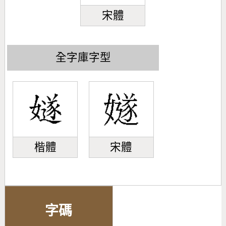
宋體
全字庫字型
楷體
宋體
字碼