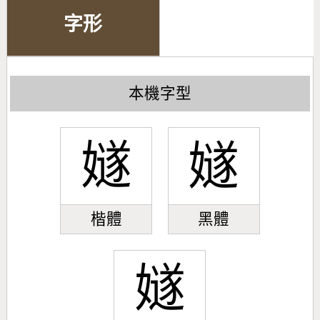
字形
本機字型
嬘
嬘
楷體
黑體
嬘