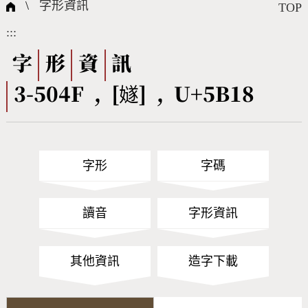
國際字碼相關組織
筆畫查詢
線上教學
倉頡查詢
全字庫授權
轉碼Web Service
個人電腦造字處理工具
問題集
意見回饋
\
字形資訊
TOP
:::
筆順序查詢
部首查詢
熱門查詢統計
字形下載
字
形
資
訊
3-504F , [嬘] , U+5B18
CNS查詢
Unicode查詢
Big5查詢
拼音查詢
字形
字碼
符號索引
拼音文字索引
讀音
字形資訊
其他資訊
造字下載