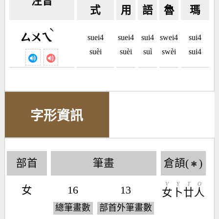
注音
式
用
語
魯
瑪
ˋ
ㄙㄨㄟ
suei4
suei4
sui4
swei4
sui4
suèi
suèi
suì
swèi
sui4
字形資訊
部首
筆畫
倉頡(
)
✱
V
Y
T
O
女
16
13
女
卜
廿
人
總筆畫數
部首外筆畫數