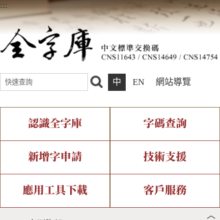
:::
中
EN
網站導覽
認識全字庫
字碼查詢
全字庫介紹
IDS查詢
全字庫現況
部件查詢
新增字申請
技術支援
中文碼介紹
複合查詢
專有名詞介紹
注音查詢
新字申請處理流程
字形即時顯示
造字解決方案
應用工具下載
客戶服務
︿