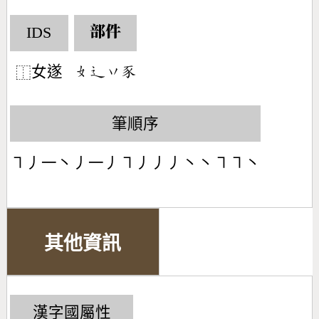
IDS
部件
女遂
󶂛󶃼󶁅󶆩
⿰
筆順序
㇕丿一丶丿一丿㇕丿丿丿丶丶㇕㇕丶
其他資訊
漢字國屬性