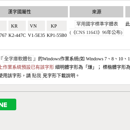
漢字國屬性
來源
罕用國字標準字體表
此
🇼
KR🇰🇷
VN🇻🇳
KP🇰🇵
(《CNS 11643》96年公布)
767
K2-447C
V1-5E35
KP1-55B0
『
全字庫軟體包
』的Windows作業系統(如 Windows 7、8、10、
10以上作業系統預設已有該字形
細明體字形為「
熑
」； 標楷體字形
使用該字形，請
點我
見字形下載說明。