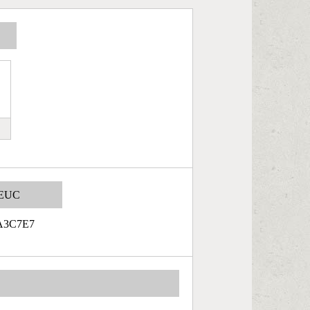
EUC
A3C7E7