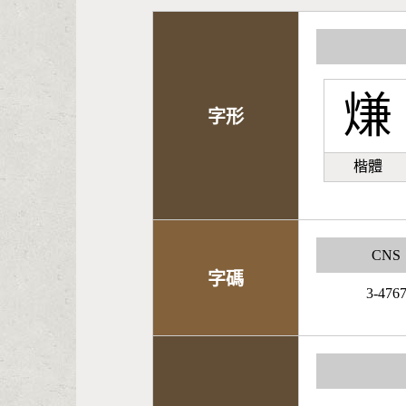
熑
字形
楷體
CNS
字碼
3-476