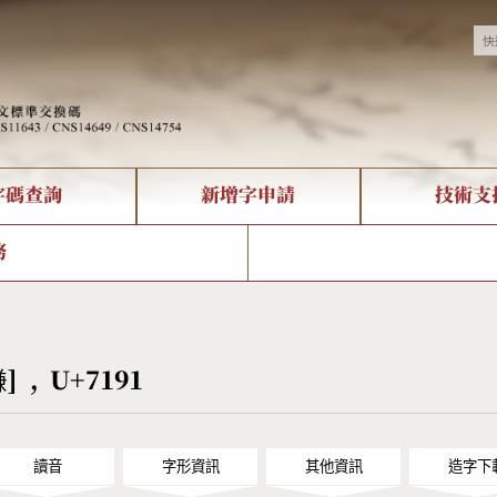
字碼查詢
新增字申請
技術支
決方案
現況
查詢
字形下載
中文碼介紹
全字庫授權
複合查詢
轉碼Web Service
專有名詞介紹
注音查詢
國
務
回饋
熱門查詢統計
查詢
部首查詢
CNS查詢
U
查詢
符號索引
拼音文字索引
熑] , U+7191
讀音
字形資訊
其他資訊
造字下