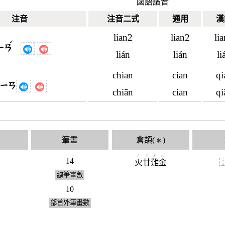
國語讀音
注音
注音二式
通用
漢
lian2
lian2
li
ˊ
ㄧㄢ
lián
lián
li
chian
cian
qi
ㄑㄧㄢ
chiān
cian
qi
筆畫
倉頡(
)
✱
F
T
X
C
14
火
廿
難
金
總筆畫數
10
部首外筆畫數