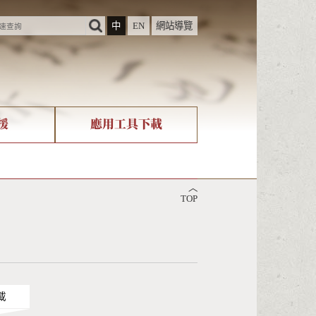
中
EN
網站導覽
援
應用工具下載
際字碼相關組織
筆畫查詢
︿
nicode查詢
TOP
載