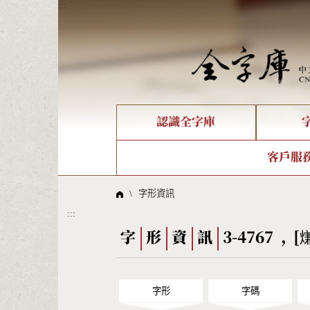
:::
認識全字庫
個人電腦造字處理工具
新字申請處理流程
字形即時顯示
全字庫介紹
IDS查詢
造字解
全字庫
部件
客戶服
問題集
意見
線上教學
倉頡查詢
筆順序
\
字形資訊
:::
Big5查詢
拼音
字
形
資
訊
3-4767 , [
字形
字碼