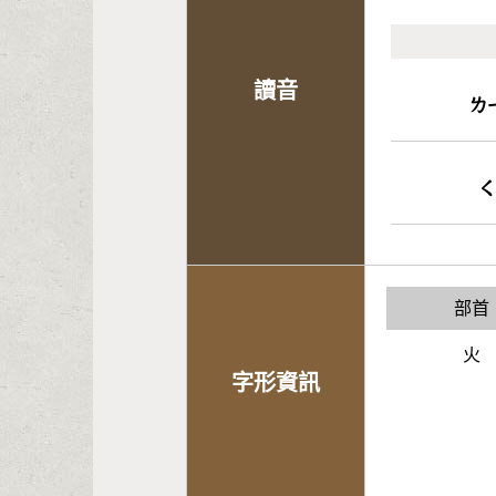
讀音
ㄌ
部首
火
字形資訊