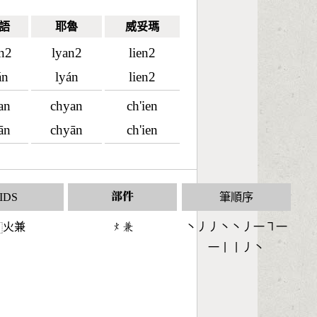
語
耶魯
威妥瑪
an2
lyan2
lien2
án
lyán
lien2
an
chyan
ch'ien
ān
chyān
ch'ien
IDS
部件
筆順序
火兼
󶃹󶇬
丶丿丿丶丶丿一㇕一
⿰
一丨丨丿丶