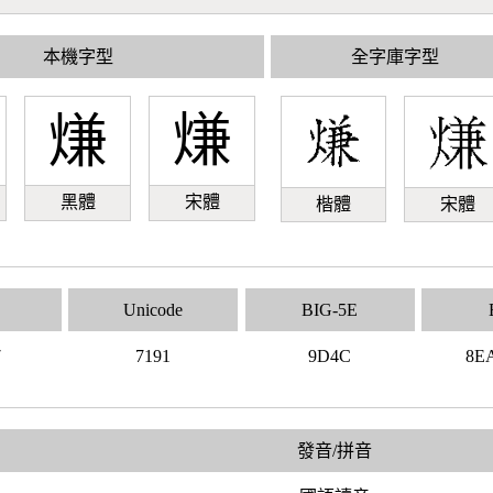
本機字型
全字庫字型
熑
熑
黑體
宋體
楷體
宋體
Unicode
BIG-5E
7
7191
9D4C
8E
發音/拼音