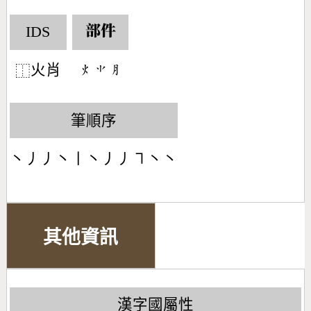
IDS
部件
火肖
󶃹󶂠󶅽
⿰
筆順序
丶丿丿丶丨丶丿丿㇕丶丶
其他資訊
漢字國屬性