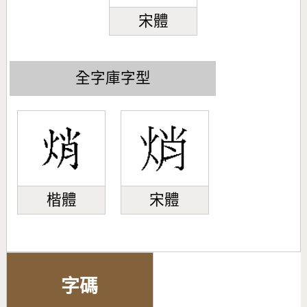
宋體
全字庫字型
楷體
宋體
字碼