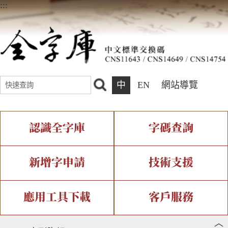
:::
中
EN
網站導覽
認識全字庫
字碼查詢
全字庫介紹
IDS查詢
全字庫現況
部件查詢
新增字申請
技術支援
中文碼介紹
複合查詢
專有名詞介紹
注音查詢
新字申請處理流程
字形即時顯示
造字解決方案
應用工具下載
客戶服務
︿