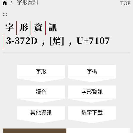
國際字碼相關組織
筆畫查詢
線上教學
倉頡查詢
全字庫授權
轉碼Web Service
個人電腦造字處理工具
問題集
意見回饋
\
字形資訊
TOP
:::
筆順序查詢
部首查詢
熱門查詢統計
字形下載
字
形
資
訊
3-372D , [焇] , U+7107
CNS查詢
Unicode查詢
Big5查詢
拼音查詢
字形
字碼
符號索引
拼音文字索引
讀音
字形資訊
其他資訊
造字下載