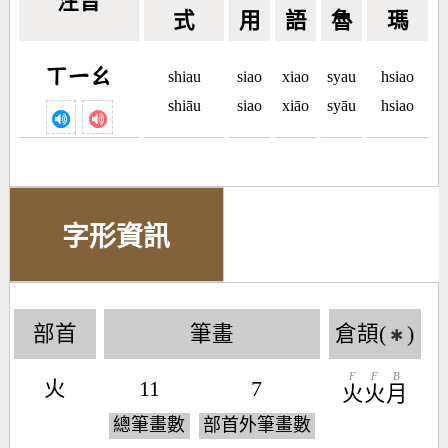
注音
式
用
語
魯
瑪
ㄒㄧㄠ
shiau
siao
xiao
syau
hsiao
shiāu
siao
xiāo
syāu
hsiao
字形資訊
部首
筆畫
倉頡(
)
✱
F
F
B
火
11
7
火
火
月
總筆畫數
部首外筆畫數