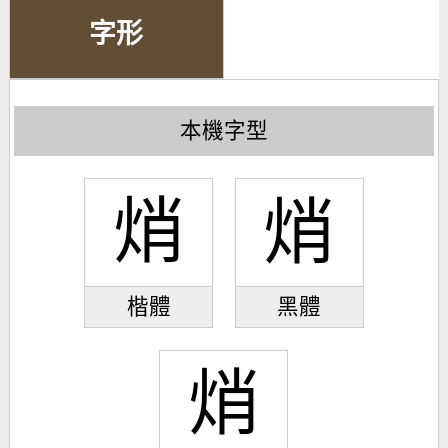
字形
本機字型
焇
焇
楷體
黑體
焇