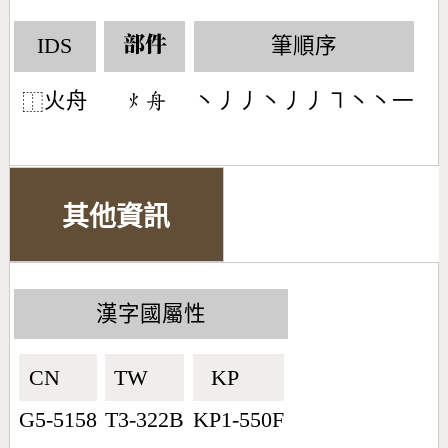
IDS
筆順序
部件
火舟
丶丿丿丶丿丿㇕丶丶一
󶃹󶆋
⿰
其他資訊
漢字國屬性
CN🇨🇳
TW🇹🇼
KP🇰🇵
G5-5158
T3-322B
KP1-550F