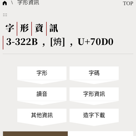
國際字碼相關組織
筆畫查詢
線上教學
倉頡查詢
全字庫授權
轉碼Web Service
個人電腦造字處理工具
問題集
意見回饋
\
字形資訊
TOP
:::
筆順序查詢
部首查詢
熱門查詢統計
字形下載
字
形
資
訊
3-322B , [烐] , U+70D0
CNS查詢
Unicode查詢
Big5查詢
拼音查詢
字形
字碼
符號索引
拼音文字索引
讀音
字形資訊
其他資訊
造字下載