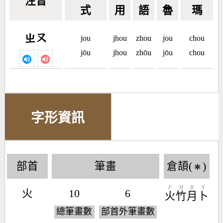
注音
式
用
語
魯
瑪
ㄓㄡ
jou
jhou
zhou
jou
chou
jōu
jhou
zhōu
jōu
chou
字形資訊
部首
筆畫
倉頡(
)
✱
F
H
B
Y
火
10
6
火
竹
月
卜
總筆畫數
部首外筆畫數