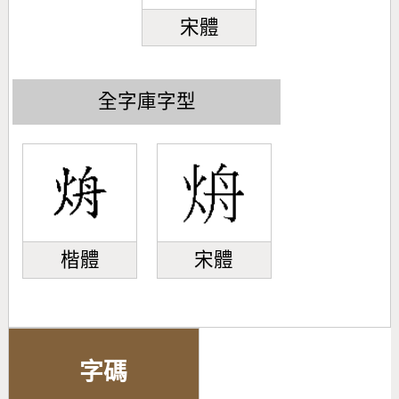
宋體
全字庫字型
楷體
宋體
字碼