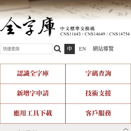
:::
中
EN
網站導覽
認識全字庫
字碼查詢
全字庫介紹
IDS查詢
全字庫現況
部件查詢
新增字申請
技術支援
中文碼介紹
複合查詢
專有名詞介紹
注音查詢
新字申請處理流程
字形即時顯示
造字解決方案
應用工具下載
客戶服務
︿