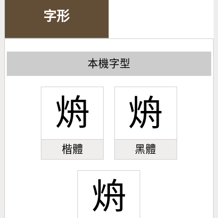
字形
本機字型
烐
烐
楷體
黑體
烐