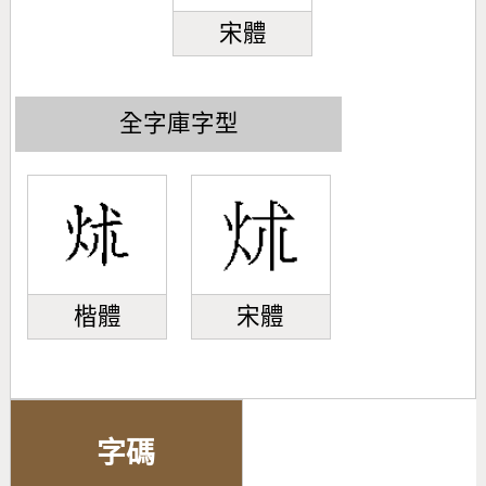
宋體
全字庫字型
楷體
宋體
字碼