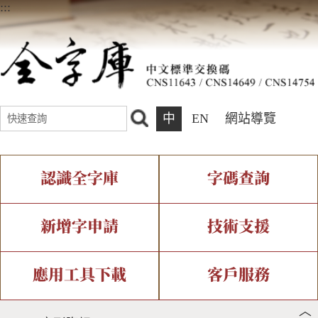
:::
中
EN
網站導覽
認識全字庫
字碼查詢
全字庫介紹
IDS查詢
全字庫現況
部件查詢
新增字申請
技術支援
中文碼介紹
複合查詢
專有名詞介紹
注音查詢
新字申請處理流程
字形即時顯示
造字解決方案
應用工具下載
客戶服務
︿