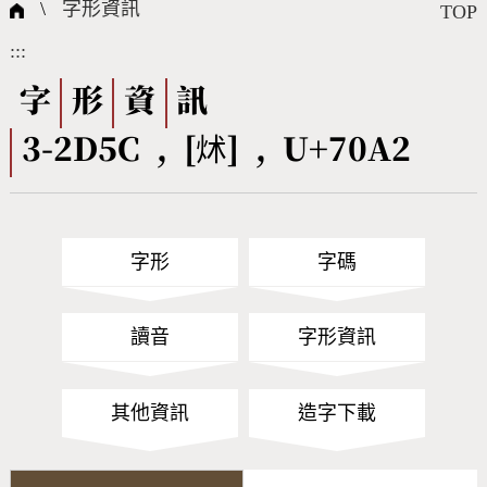
國際字碼相關組織
筆畫查詢
線上教學
倉頡查詢
全字庫授權
轉碼Web Service
個人電腦造字處理工具
問題集
意見回饋
\
字形資訊
TOP
:::
筆順序查詢
部首查詢
熱門查詢統計
字形下載
字
形
資
訊
3-2D5C , [炢] , U+70A2
CNS查詢
Unicode查詢
Big5查詢
拼音查詢
字形
字碼
符號索引
拼音文字索引
讀音
字形資訊
其他資訊
造字下載