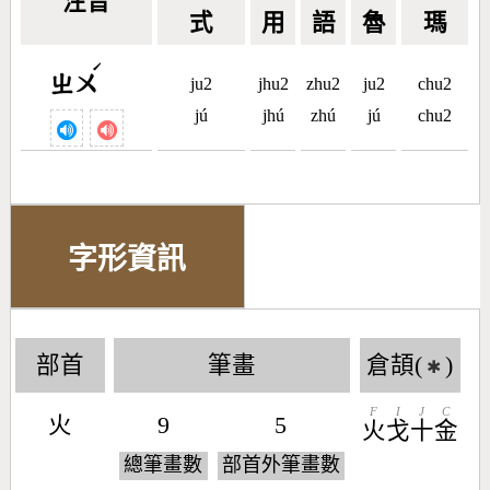
注音
式
用
語
魯
瑪
ˊ
ㄓㄨ
ju2
jhu2
zhu2
ju2
chu2
jú
jhú
zhú
jú
chu2
字形資訊
部首
筆畫
倉頡(
)
✱
F
I
J
C
火
9
5
火
戈
十
金
總筆畫數
部首外筆畫數