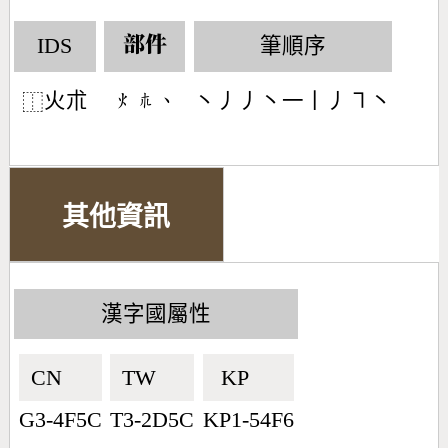
IDS
筆順序
部件
火朮
丶丿丿丶一丨丿㇕丶
󶃹󶂻󶀅
⿰
其他資訊
漢字國屬性
CN🇨🇳
TW🇹🇼
KP🇰🇵
G3-4F5C
T3-2D5C
KP1-54F6