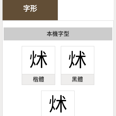
字形
本機字型
炢
炢
楷體
黑體
炢