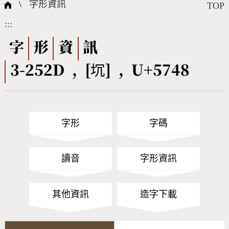
國際字碼相關組織
筆畫查詢
線上教學
倉頡查詢
全字庫授權
轉碼Web Service
個人電腦造字處理工具
問題集
意見回饋
\
字形資訊
TOP
:::
筆順序查詢
部首查詢
熱門查詢統計
字形下載
字
形
資
訊
3-252D , [坈] , U+5748
CNS查詢
Unicode查詢
Big5查詢
拼音查詢
字形
字碼
符號索引
拼音文字索引
讀音
字形資訊
其他資訊
造字下載