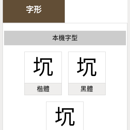
字形
本機字型
坈
坈
楷體
黑體
坈