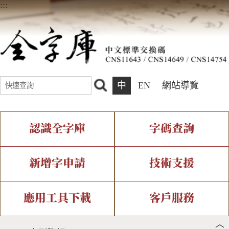
:::
中
EN
網站導覽
認識全字庫
字碼查詢
全字庫介紹
IDS查詢
全字庫現況
部件查詢
新增字申請
技術支援
中文碼介紹
複合查詢
專有名詞介紹
注音查詢
新字申請處理流程
字形即時顯示
造字解決方案
應用工具下載
客戶服務
︿