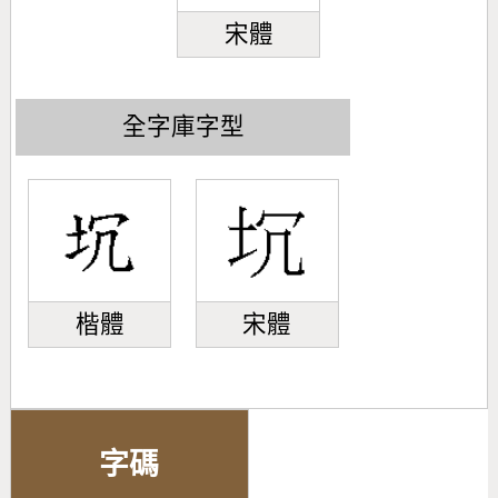
宋體
全字庫字型
楷體
宋體
字碼