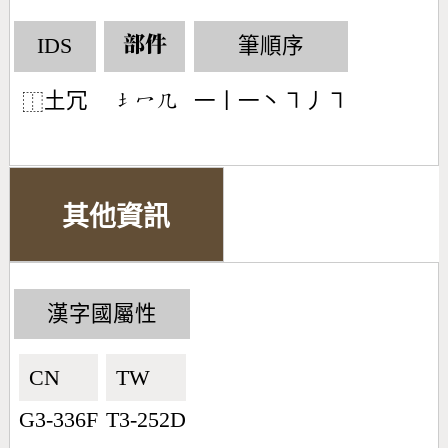
IDS
筆順序
部件
土冗
一丨一丶㇕丿㇕
󶁣󶁇󶀸
⿰
其他資訊
漢字國屬性
CN🇨🇳
TW🇹🇼
G3-336F
T3-252D