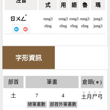
注音
式
用
語
魯
瑪
ˇ
ㄖㄨㄥ
rung3
rong3
rong3
rung3
jung3
rǔng
rǒng
rǒng
rǔng
jung3
字形資訊
部首
筆畫
倉頡(
)
✱
G
B
S
N
土
7
4
土
月
尸
弓
總筆畫數
部首外筆畫數