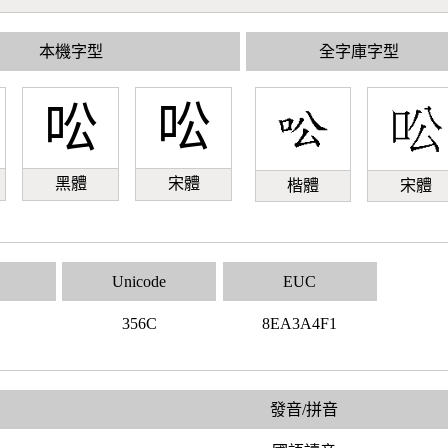
本機字型
全字庫字型
㕬
㕬
黑體
宋體
楷體
宋體
Unicode
EUC
1
356C
8EA3A4F1
發音/拼音