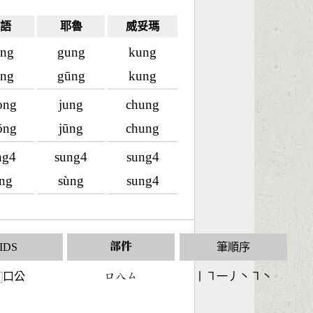
語
耶魯
威妥瑪
ng
gung
kung
ng
gūng
kung
ong
jung
chung
ōng
jūng
chung
ng4
sung4
sung4
ng
sùng
sung4
IDS
部件
筆順序
口公
󶁶󶀯󶁗
丨㇕一丿丶㇕丶
⿰