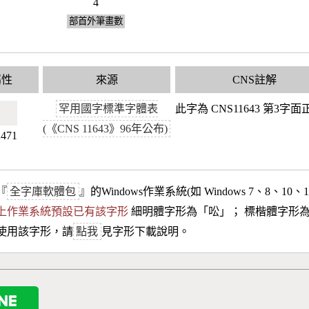
4
部首外筆畫數
屬性
來源
CNS註解
罕用國字標準字體表
此字為 CNS11643 第3字
🇼
(《CNS 11643》96年公布)
2471
『
全字庫軟體包
』的Windows作業系統(如 Windows 7、8、10、
10以上作業系統預設已有該字形
細明體字形為「
㕬
」； 標楷體字形
使用該字形，請
點我
見字形下載說明。