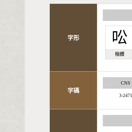
㕬
字形
楷體
CNS
字碼
3-247