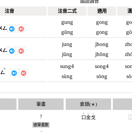
國語讀音
注音
注音二式
通用
漢
gung
gong
go
ㄨㄥ
gūng
gong
gō
jung
jhong
zh
ㄨㄥ
jūng
jhōng
zh
sung4
song4
so
ˋ
ㄨㄥ
sùng
sòng
sò
筆畫
倉頡(
)
✱
R
C
I
7
口
金
戈
總筆畫數