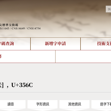
字碼查詢
新增字申請
技術支
決方案
現況
查詢
字形下載
中文碼介紹
全字庫授權
複合查詢
轉碼Web Service
專有名詞介紹
注音查詢
國
務
回饋
熱門查詢統計
查詢
部首查詢
CNS查詢
U
查詢
符號索引
拼音文字索引
㕬] , U+356C
讀音
字形資訊
其他資訊
造字下