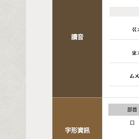
ㄍ
讀音
ㄓ
ㄙ
部首
口
字形資訊