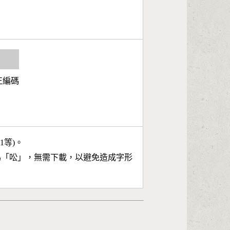
面正編碼
11等)。
為「
㕬
」，無需下載，以避免造成字形