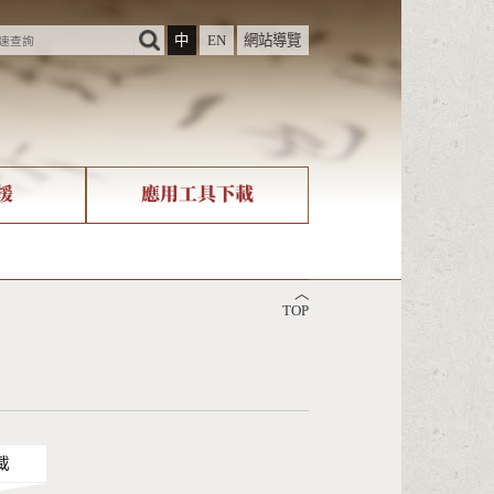
中
EN
網站導覽
援
應用工具下載
際字碼相關組織
筆畫查詢
︿
nicode查詢
TOP
載