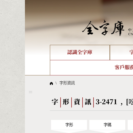
:::
認識全字庫
個人電腦造字處理工具
新字申請處理流程
字形即時顯示
全字庫介紹
IDS查詢
造字解
全字庫
部件
客戶服
問題集
意見
線上教學
倉頡查詢
筆順序
\
字形資訊
:::
Big5查詢
拼音
字
形
資
訊
3-2471 , [
字形
字碼