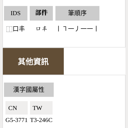
IDS
筆順序
部件
口丰
丨㇕一丿一一丨
󶁶󶃢
⿰
其他資訊
漢字國屬性
CN🇨🇳
TW🇹🇼
G5-3771
T3-246C