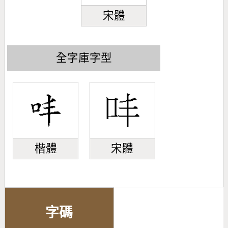
宋體
全字庫字型
楷體
宋體
字碼