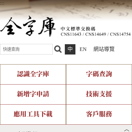
:::
中
EN
網站導覽
認識全字庫
字碼查詢
全字庫介紹
IDS查詢
全字庫現況
部件查詢
新增字申請
技術支援
中文碼介紹
複合查詢
專有名詞介紹
注音查詢
新字申請處理流程
字形即時顯示
造字解決方案
應用工具下載
客戶服務
︿