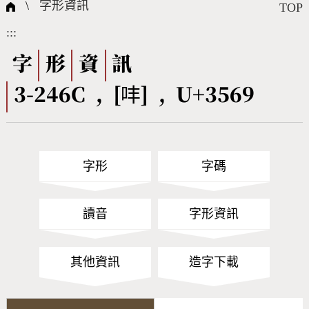
國際字碼相關組織
筆畫查詢
線上教學
倉頡查詢
全字庫授權
轉碼Web Service
個人電腦造字處理工具
問題集
意見回饋
\
字形資訊
TOP
:::
筆順序查詢
部首查詢
熱門查詢統計
字形下載
字
形
資
訊
3-246C , [㕩] , U+3569
CNS查詢
Unicode查詢
Big5查詢
拼音查詢
字形
字碼
符號索引
拼音文字索引
讀音
字形資訊
其他資訊
造字下載