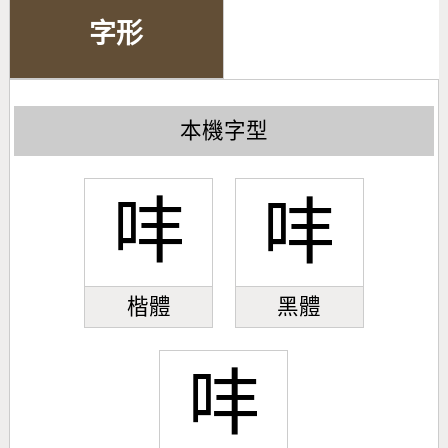
字形
本機字型
㕩
㕩
楷體
黑體
㕩