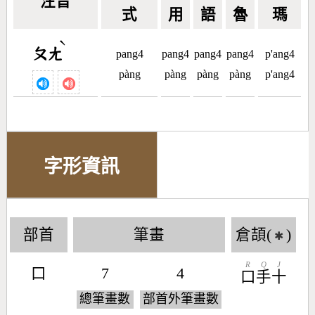
注音
式
用
語
魯
瑪
ˋ
ㄆㄤ
pang4
pang4
pang4
pang4
p'ang4
pàng
pàng
pàng
pàng
p'ang4
字形資訊
部首
筆畫
倉頡(
)
✱
R
Q
J
口
7
4
口
手
十
總筆畫數
部首外筆畫數