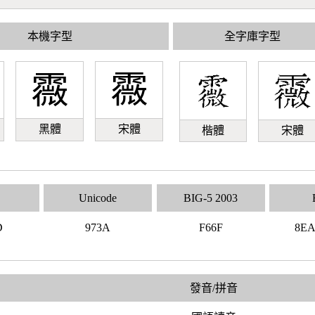
本機字型
全字庫字型
霺
霺
黑體
宋體
楷體
宋體
Unicode
BIG-5 2003
D
973A
F66F
8E
發音/拼音