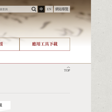
中
EN
網站導覽
援
應用工具下載
際字碼相關組織
筆畫查詢
︿
nicode查詢
TOP
載