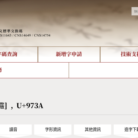
字碼查詢
新增字申請
技術支
決方案
現況
查詢
字形下載
中文碼介紹
全字庫授權
複合查詢
轉碼Web Service
專有名詞介紹
注音查詢
國
務
回饋
熱門查詢統計
查詢
部首查詢
CNS查詢
U
查詢
符號索引
拼音文字索引
[霺] , U+973A
讀音
字形資訊
其他資訊
造字下