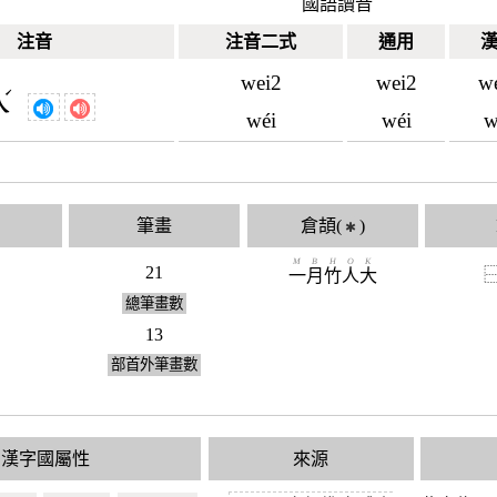
國語讀音
注音
注音二式
通用
wei2
wei2
w
ˊ
ㄟ
wéi
wéi
w
筆畫
倉頡(
)
✱
M
B
H
O
K
21
一
月
竹
人
大
總筆畫數
13
部首外筆畫數
漢字國屬性
來源