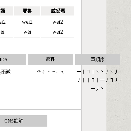
漢語
耶魯
威妥瑪
ei2
wei2
wei2
éi
wéi
wei2
IDS
部件
筆順序
雨微
󶇅󶁾󶁉󶀀󶀷󶃜
一丨㇕丨丶丶丿丶丿
⿱
丿丨丨㇕丨一丿㇕丿
一丿丶
CNS註解