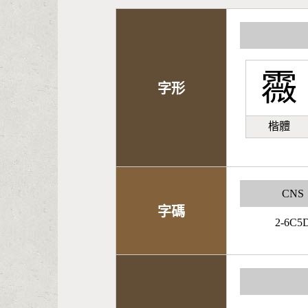
霺
字形
楷體
CNS
字碼
2-6C5