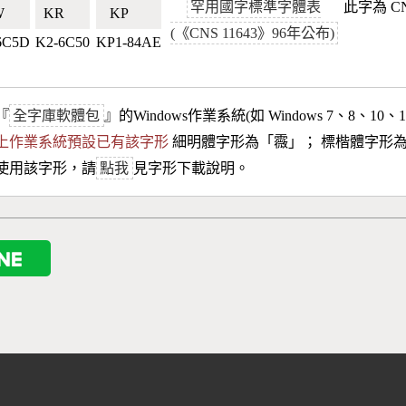
罕用國字標準字體表
此字為 C
🇹🇼
KR🇰🇷
KP🇰🇵
(《CNS 11643》96年公布)
6C5D
K2-6C50
KP1-84AE
『
全字庫軟體包
』的Windows作業系統(如 Windows 7、8、10、
10以上作業系統預設已有該字形
細明體字形為「
霺
」； 標楷體字形
使用該字形，請
點我
見字形下載說明。