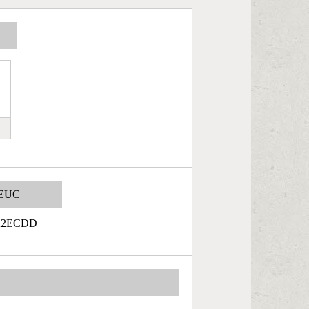
EUC
A2ECDD