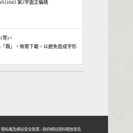
NS11643 第2字面正編碼
11等)。
為「
霺
」，無需下載，以避免造成字形
隱私權及網站安全政策
/
政府網站資料開放宣告