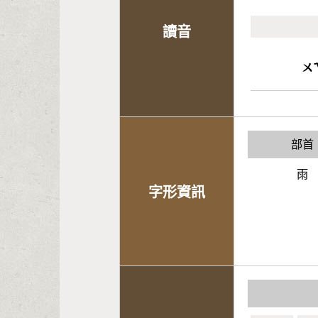
讀音
ㄨ
部首
雨
字形資訊