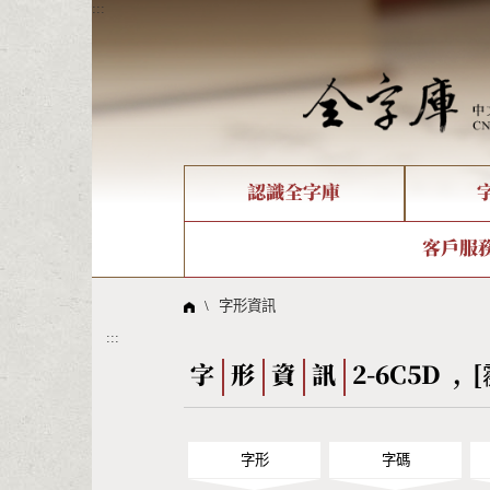
:::
認識全字庫
個人電腦造字處理工具
新字申請處理流程
字形即時顯示
全字庫介紹
IDS查詢
造字解
全字庫
部件
客戶服
問題集
意見
線上教學
倉頡查詢
筆順序
\
字形資訊
:::
Big5查詢
拼音
字
形
資
訊
2-6C5D , 
字形
字碼