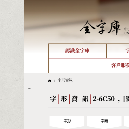
:::
認識全字庫
個人電腦造字處理工具
新字申請處理流程
字形即時顯示
全字庫介紹
IDS查詢
造字解
全字庫
部件
客戶服
問題集
意見
線上教學
倉頡查詢
筆順序
\
字形資訊
:::
Big5查詢
拼音
字
形
資
訊
2-6C50 , [
字形
字碼