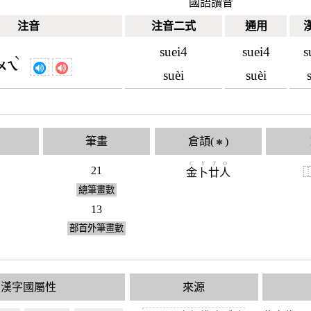
國語讀音
注音
注音二式
通用
suei4
suei4
s
ˋ
ㄨㄟ
suèi
suèi
筆畫
倉頡(
)
✱
C
Y
T
O
21
金
卜
廿
人
總筆畫數
13
部首外筆畫數
漢字國屬性
來源