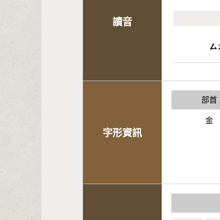
讀音
ㄙ
部首
金
字形資訊