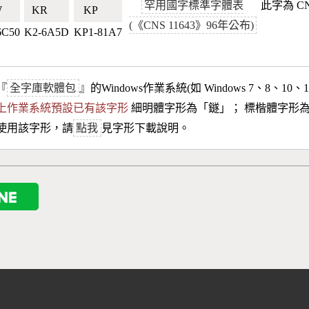
罕用國字標準字體表
此字為 CN
🇼
KR🇰🇷
KP🇰🇵
(《CNS 11643》96年公布)
6C50
K2-6A5D
KP1-81A7
『
全字庫軟體包
』的Windows作業系統(如 Windows 7、8、10、
10以上作業系統預設已有該字形
細明體字形為「
鐩
」； 標楷體字形
使用該字形，請
點我
見字形下載說明。