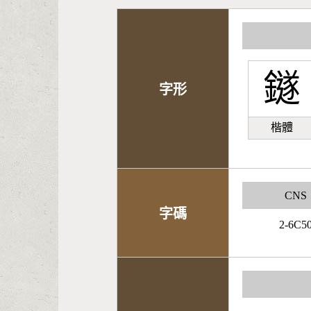
鐩
字形
楷體
CNS
字碼
2-6C5