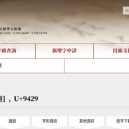
字碼查詢
新增字申請
技術支
決方案
現況
查詢
字形下載
中文碼介紹
全字庫授權
複合查詢
轉碼Web Service
專有名詞介紹
注音查詢
國
務
回饋
熱門查詢統計
查詢
部首查詢
CNS查詢
U
查詢
符號索引
拼音文字索引
鐩] , U+9429
讀音
字形資訊
其他資訊
造字下