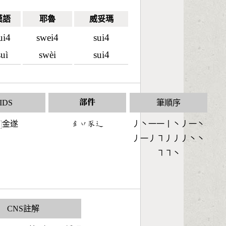
漢語
耶魯
威妥瑪
ui4
swei4
sui4
suì
swèi
sui4
IDS
部件
筆順序
金遂
󶇕󶁅󶆩󶃼
丿丶一一丨丶丿一丶
⿰
丿一丿㇕丿丿丿丶丶
㇕㇕丶
CNS註解