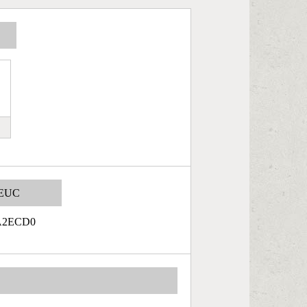
EUC
A2ECD0