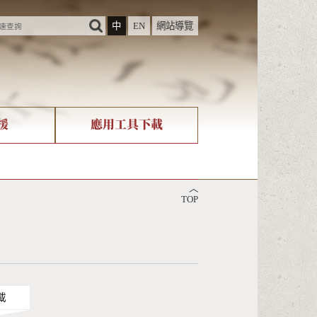
中
EN
網站導覽
援
應用工具下載
際字碼相關組織
筆畫查詢
︿
nicode查詢
TOP
載