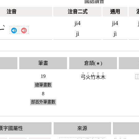
國語讀音
注音
注音二式
通用
ji4
ji4
ˋ
ㄧ
jì
jì
筆畫
倉頡(
)
✱
N
F
H
D
D
19
弓
火
竹
木
木
總筆畫數
8
部首外筆畫數
漢字國屬性
來源