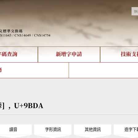
字碼查詢
新增字申請
技術支
決方案
現況
查詢
字形下載
中文碼介紹
全字庫授權
複合查詢
轉碼Web Service
專有名詞介紹
注音查詢
國
務
回饋
熱門查詢統計
查詢
部首查詢
CNS查詢
U
查詢
符號索引
拼音文字索引
[鯚] , U+9BDA
讀音
字形資訊
其他資訊
造字下