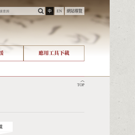
中
EN
網站導覽
援
應用工具下載
際字碼相關組織
筆畫查詢
︿
nicode查詢
TOP
載