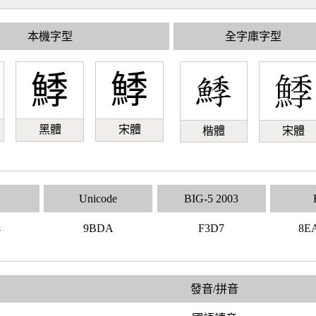
本機字型
全字庫字型
鯚
鯚
黑體
宋體
楷體
宋體
Unicode
BIG-5 2003
4
9BDA
F3D7
8E
發音/拼音