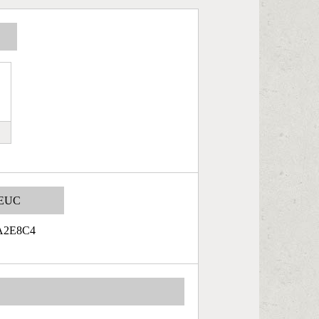
EUC
A2E8C4