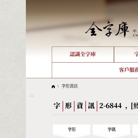
:::
認識全字庫
個人電腦造字處理工具
新字申請處理流程
字形即時顯示
全字庫介紹
IDS查詢
造字解
全字庫
部件
客戶服
問題集
意見
線上教學
倉頡查詢
筆順序
\
字形資訊
:::
Big5查詢
拼音
字
形
資
訊
2-6844 , 
字形
字碼