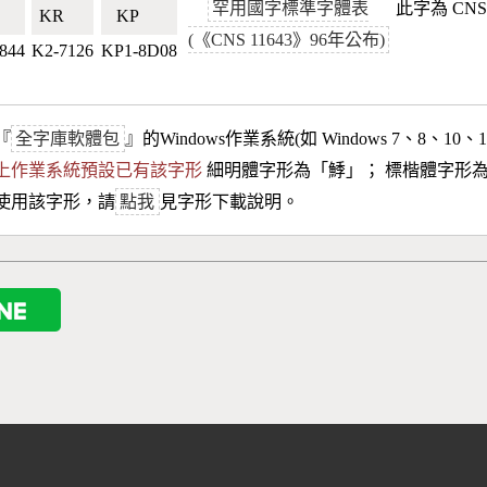
罕用國字標準字體表
此字為 CNS
🇼
KR🇰🇷
KP🇰🇵
(《CNS 11643》96年公布)
844
K2-7126
KP1-8D08
『
全字庫軟體包
』的Windows作業系統(如 Windows 7、8、10、
10以上作業系統預設已有該字形
細明體字形為「
鯚
」； 標楷體字形
使用該字形，請
點我
見字形下載說明。