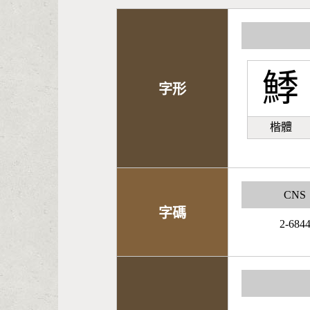
鯚
字形
楷體
CNS
字碼
2-684