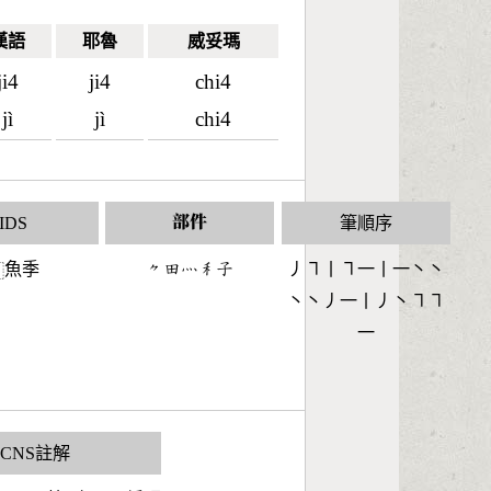
漢語
耶魯
威妥瑪
ji4
ji4
chi4
jì
jì
chi4
IDS
部件
筆順序
魚季
󶀾󶄬󶃺󶅅󶂡
丿㇕丨㇕一丨一丶丶
⿰
丶丶丿一丨丿丶㇕㇕
一
CNS註解