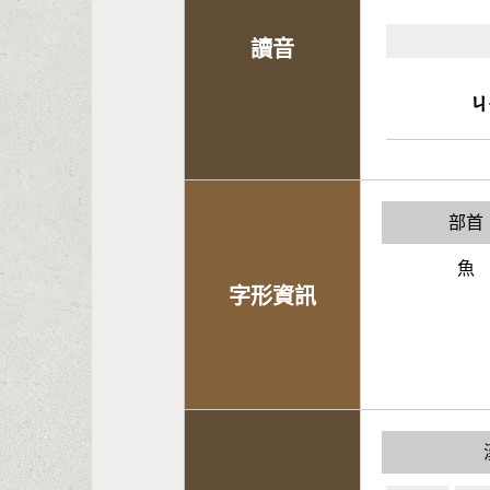
讀音
ㄐ
部首
魚
字形資訊