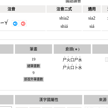
國語讀音
注音
注音二式
通用
shia2
sia2
ˊ
ㄒㄧㄚ
shiá
siá
筆畫
倉頡(
)
✱
S
F
R
S
E
19
尸
火
口
尸
水
S
F
R
Y
E
總筆畫數
尸
火
口
卜
水
9
部首外筆畫數
漢字國屬性
來源