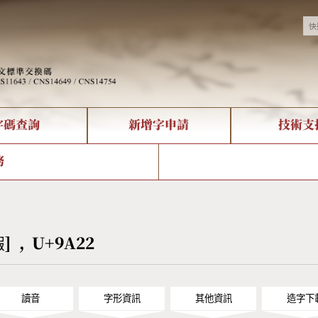
字碼查詢
新增字申請
技術支
決方案
現況
查詢
字形下載
中文碼介紹
全字庫授權
複合查詢
轉碼Web Service
專有名詞介紹
注音查詢
國
務
回饋
熱門查詢統計
查詢
部首查詢
CNS查詢
U
查詢
符號索引
拼音文字索引
騢] , U+9A22
讀音
字形資訊
其他資訊
造字下