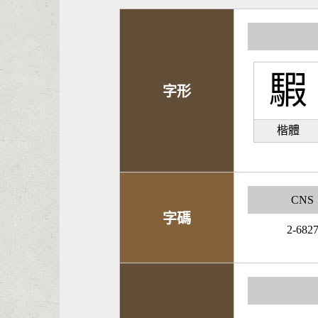
騢
字形
楷體
CNS
字碼
2-682