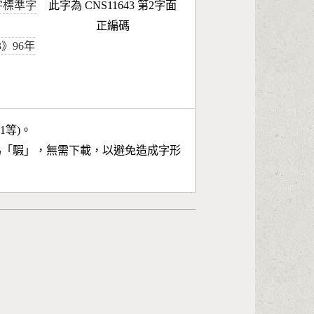
字標準字
此字為 CNS11643 第2字面
正編碼
43》96年
11等)。
為「
騢
」，無需下載，以避免造成字形