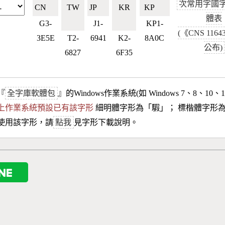
次常用字國
CN🇨🇳
TW
JP🇯🇵
KR
KP🇰🇵
體表
🇹🇼
🇰🇷
G3-
J1-
KP1-
(《CNS 116
3E5E
T2-
6941
K2-
8A0C
公布)
6827
6F35
『
全字庫軟體包
』的Windows作業系統(如 Windows 7、8、10、
10以上作業系統預設已有該字形
細明體字形為「
騢
」； 標楷體字形
使用該字形，請
點我
見字形下載說明。