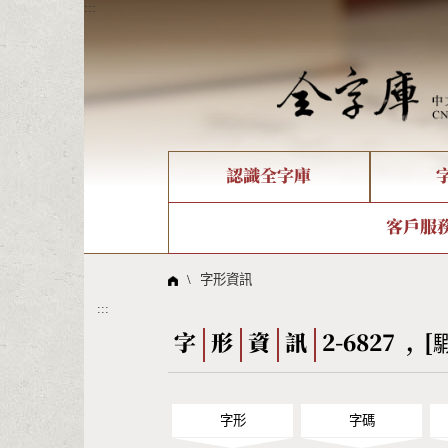
:::
認識全字庫
個人電腦造字處理工具
新字申請處理流程
字形即時顯示
全字庫介紹
IDS查詢
造字解
全字庫
部件
客戶服
問題集
意見
線上教學
倉頡查詢
筆順序
\
字形資訊
:::
Big5查詢
拼音
字
形
資
訊
2-6827 , [
字形
字碼