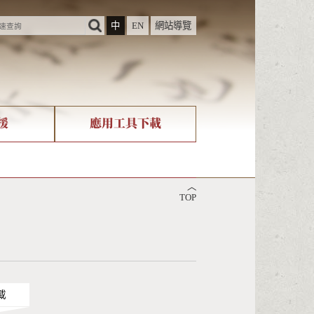
中
EN
網站導覽
援
應用工具下載
際字碼相關組織
筆畫查詢
︿
nicode查詢
TOP
載