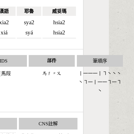
漢語
耶魯
威妥瑪
xia2
sya2
hsia2
xiá
syá
hsia2
IDS
部件
筆順序
馬叚
󶇨󶅙󶁈󶁓
丨一一一丨㇕丶丶丶
⿰
丶㇕一丨一一㇕一㇕
丶
CNS註解