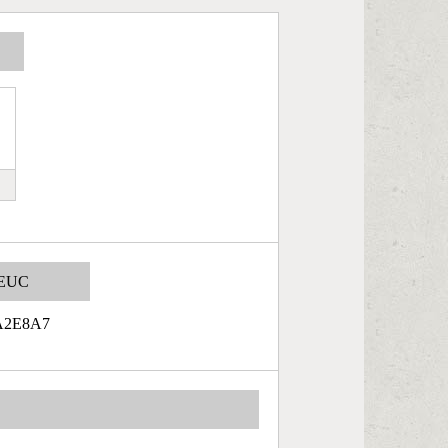
EUC
A2E8A7