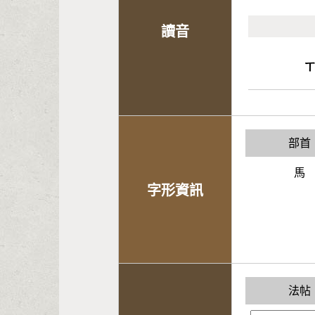
讀音
部首
馬
字形資訊
法帖