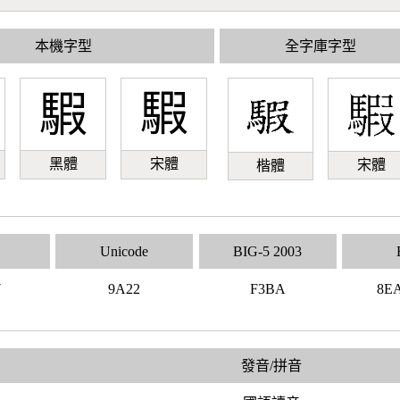
本機字型
全字庫字型
騢
騢
黑體
宋體
宋體
楷體
Unicode
BIG-5 2003
7
9A22
F3BA
8E
發音/拼音