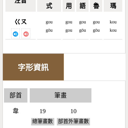
注音
式
用
語
魯
瑪
ㄍㄡ
gou
gou
gou
gou
kou
gōu
gou
gōu
gōu
kou
字形資訊
部首
筆畫
韋
19
10
總筆畫數
部首外筆畫數