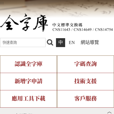
:::
中
EN
網站導覽
認識全字庫
字碼查詢
全字庫介紹
IDS查詢
全字庫現況
部件查詢
新增字申請
技術支援
中文碼介紹
複合查詢
專有名詞介紹
注音查詢
新字申請處理流程
字形即時顯示
造字解決方案
應用工具下載
客戶服務
︿