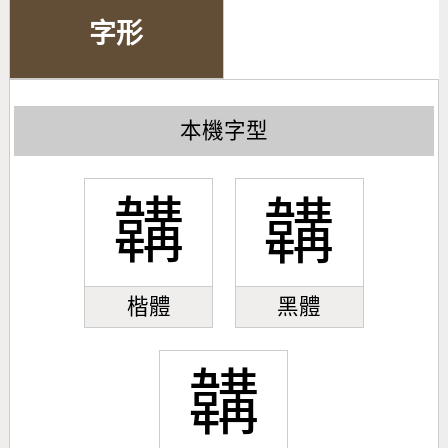
字形
本機字型
韝
韝
楷體
黑體
韝