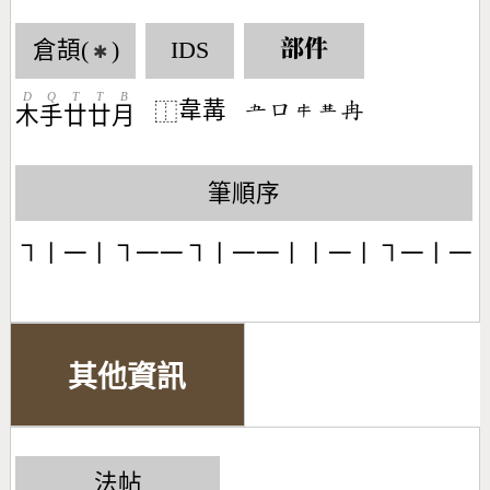
倉頡(
)
IDS
部件
✱
D
Q
T
T
B
韋冓
󶂖󶁶󶁮󶄗󶄵
⿰
木
手
廿
廿
月
筆順序
㇕丨一丨㇕一一㇕丨一一丨丨一丨㇕一丨一
其他資訊
法帖