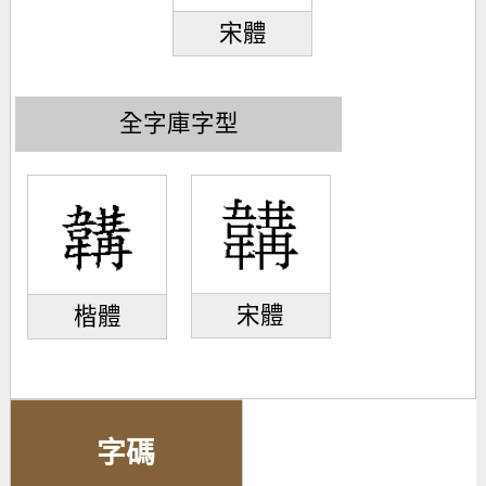
宋體
全字庫字型
宋體
楷體
字碼