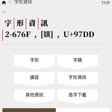
國際字碼相關組織
筆畫查詢
線上教學
倉頡查詢
全字庫授權
轉碼Web Service
個人電腦造字處理工具
問題集
意見回饋
\
字形資訊
TOP
:::
筆順序查詢
部首查詢
熱門查詢統計
字形下載
字
形
資
訊
2-676F , [韝] , U+97DD
CNS查詢
Unicode查詢
Big5查詢
拼音查詢
字形
字碼
符號索引
拼音文字索引
讀音
字形資訊
其他資訊
造字下載