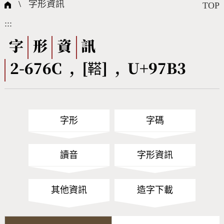
國際字碼相關組織
筆畫查詢
線上教學
倉頡查詢
全字庫授權
轉碼Web Service
個人電腦造字處理工具
問題集
意見回饋
\
字形資訊
TOP
:::
筆順序查詢
部首查詢
熱門查詢統計
字形下載
字
形
資
訊
2-676C , [鞳] , U+97B3
CNS查詢
Unicode查詢
Big5查詢
拼音查詢
字形
字碼
符號索引
拼音文字索引
讀音
字形資訊
其他資訊
造字下載