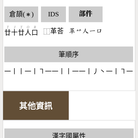
倉頡(
)
IDS
部件
✱
T
J
T
O
R
革荅
󶇚󶃋󶀬󶀀󶁶
⿰
廿
十
廿
人
口
筆順序
一丨丨一丨㇕一一丨丨一一丨丿丶一丨㇕一
其他資訊
漢字國屬性