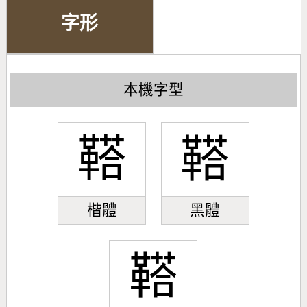
字形
本機字型
鞳
鞳
楷體
黑體
鞳