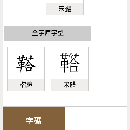
宋體
全字庫字型
楷體
宋體
字碼