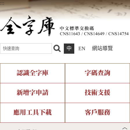
:::
中
EN
網站導覽
認識全字庫
字碼查詢
全字庫介紹
IDS查詢
全字庫現況
部件查詢
新增字申請
技術支援
中文碼介紹
複合查詢
專有名詞介紹
注音查詢
新字申請處理流程
字形即時顯示
造字解決方案
應用工具下載
客戶服務
︿