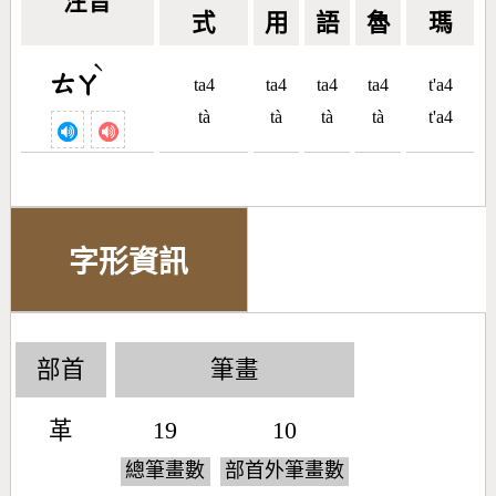
注音
式
用
語
魯
瑪
ˋ
ㄊㄚ
ta4
ta4
ta4
ta4
t'a4
tà
tà
tà
tà
t'a4
字形資訊
部首
筆畫
革
19
10
總筆畫數
部首外筆畫數