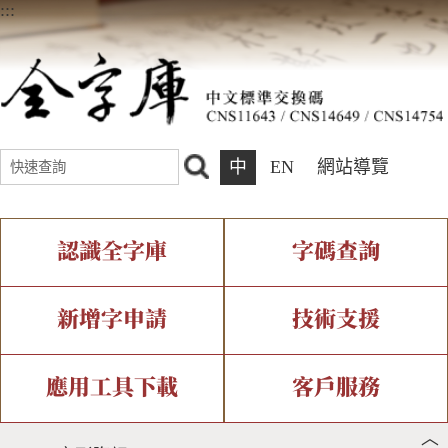
:::
中
EN
網站導覽
認識全字庫
字碼查詢
全字庫介紹
IDS查詢
全字庫現況
部件查詢
新增字申請
技術支援
中文碼介紹
複合查詢
專有名詞介紹
注音查詢
新字申請處理流程
字形即時顯示
造字解決方案
應用工具下載
客戶服務
︿