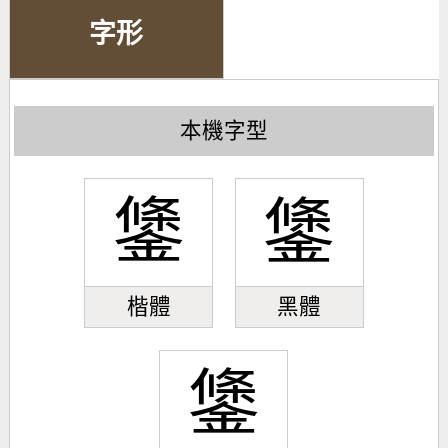
字形
本機字型
鎥
鎥
楷體
黑體
鎥