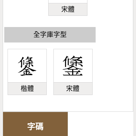
宋體
全字庫字型
楷體
宋體
字碼