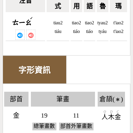
注音
式
用
語
魯
瑪
ˊ
ㄊㄧㄠ
tiau2
tiao2
tiao2
tyau2
t'iao2
tiáu
tiáo
tiáo
tyáu
t'iao2
字形資訊
部首
筆畫
倉頡(
)
✱
O
D
C
金
19
11
人
木
金
總筆畫數
部首外筆畫數