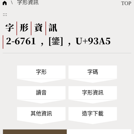
國際字碼相關組織
筆畫查詢
線上教學
倉頡查詢
全字庫授權
轉碼Web Service
個人電腦造字處理工具
問題集
意見回饋
\
字形資訊
TOP
:::
筆順序查詢
部首查詢
熱門查詢統計
字形下載
字
形
資
訊
2-6761 , [鎥] , U+93A5
CNS查詢
Unicode查詢
Big5查詢
拼音查詢
字形
字碼
符號索引
拼音文字索引
讀音
字形資訊
其他資訊
造字下載