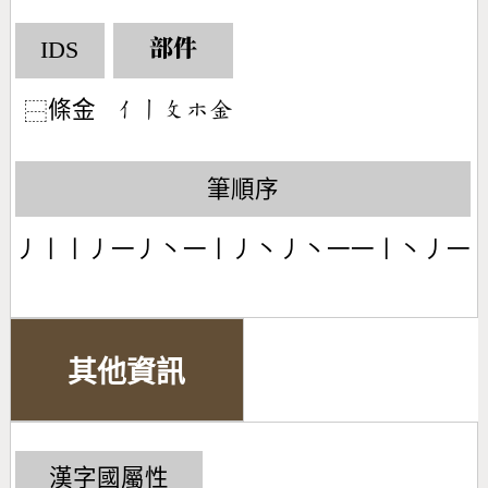
IDS
部件
條金
󶀭󶀂󶃜󶂹󶇔
⿱
筆順序
丿丨丨丿一丿丶一丨丿丶丿丶一一丨丶丿一
其他資訊
漢字國屬性