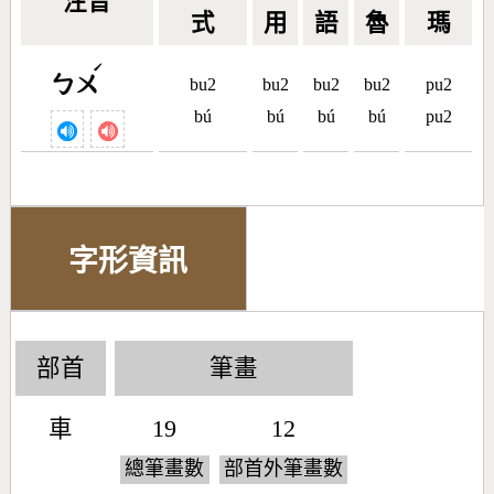
注音
式
用
語
魯
瑪
ˊ
ㄅㄨ
bu2
bu2
bu2
bu2
pu2
bú
bú
bú
bú
pu2
字形資訊
部首
筆畫
車
19
12
總筆畫數
部首外筆畫數