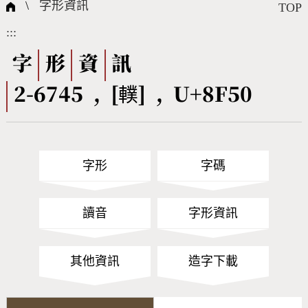
國際字碼相關組織
筆畫查詢
線上教學
倉頡查詢
全字庫授權
轉碼Web Service
個人電腦造字處理工具
問題集
意見回饋
\
字形資訊
TOP
:::
筆順序查詢
部首查詢
熱門查詢統計
字形下載
字
形
資
訊
2-6745 , [轐] , U+8F50
CNS查詢
Unicode查詢
Big5查詢
拼音查詢
字形
字碼
符號索引
拼音文字索引
讀音
字形資訊
其他資訊
造字下載