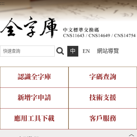
:::
中
EN
網站導覽
認識全字庫
字碼查詢
全字庫介紹
IDS查詢
全字庫現況
部件查詢
新增字申請
技術支援
中文碼介紹
複合查詢
專有名詞介紹
注音查詢
新字申請處理流程
字形即時顯示
造字解決方案
應用工具下載
客戶服務
︿