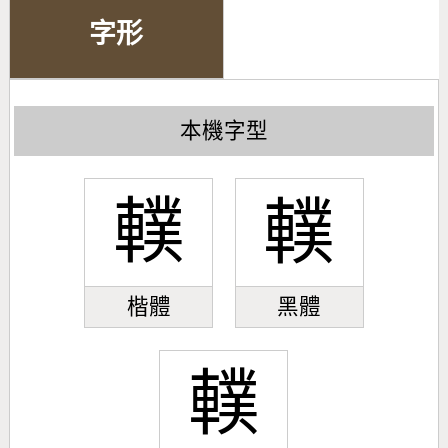
字形
本機字型
轐
轐
楷體
黑體
轐