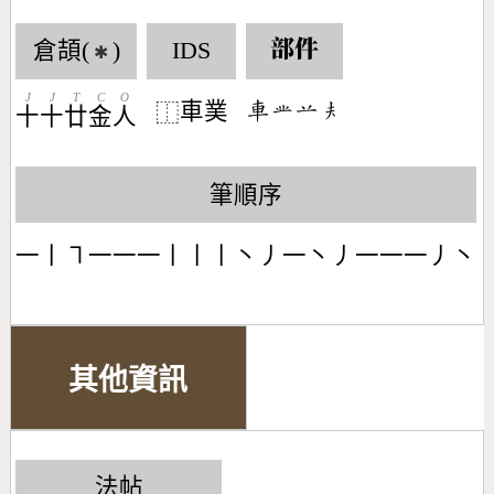
倉頡(
)
IDS
部件
✱
J
J
T
C
O
車菐
󶆢󶄹󶂋󶂰
⿰
十
十
廿
金
人
筆順序
一丨㇕一一一丨丨丨丶丿一丶丿一一一丿丶
其他資訊
法帖