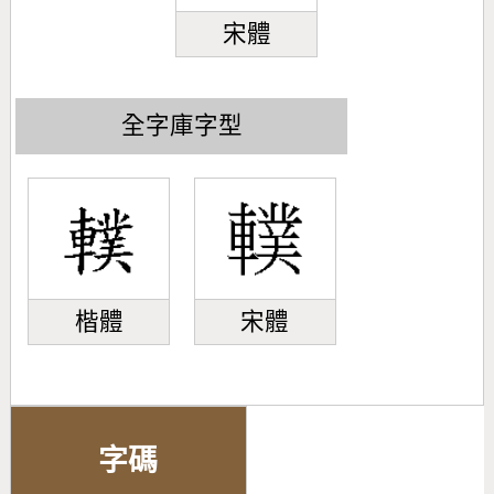
宋體
全字庫字型
楷體
宋體
字碼