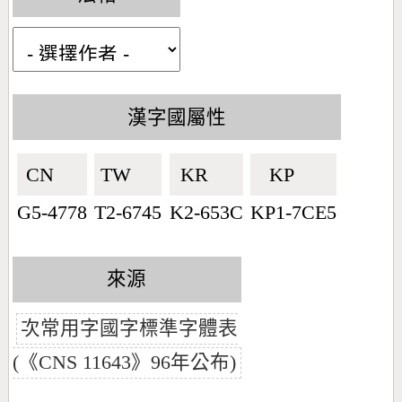
漢字國屬性
CN🇨🇳
TW🇹🇼
KR🇰🇷
KP🇰🇵
G5-4778
T2-6745
K2-653C
KP1-7CE5
來源
次常用字國字標準字體表
(《CNS 11643》96年公布)