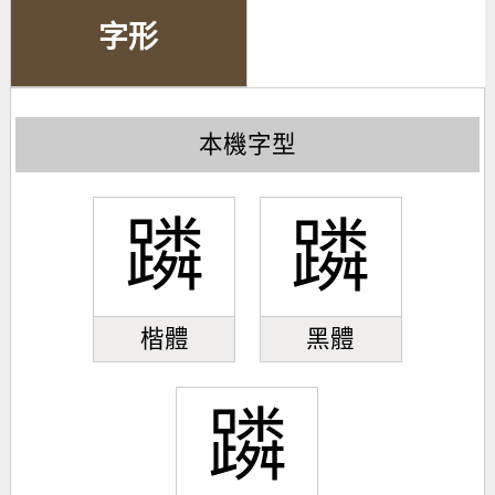
字形
本機字型
蹸
蹸
楷體
黑體
蹸