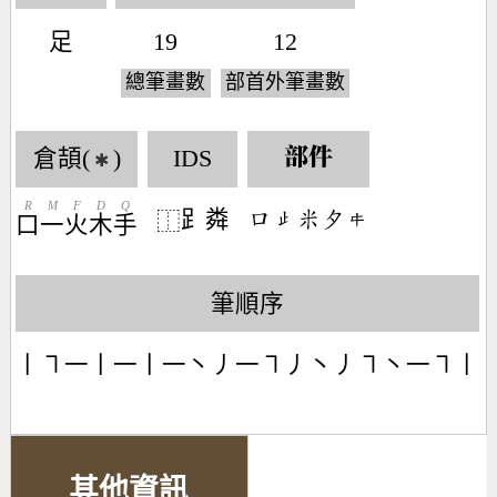
足
19
12
總筆畫數
部首外筆畫數
倉頡(
)
IDS
部件
✱
R
M
F
D
Q
𧾷粦
󶁶󶃏󶆔󶂆󶁮
⿰
口
一
火
木
手
筆順序
丨㇕一丨一丨一丶丿一㇕丿丶丿㇕丶一㇕丨
其他資訊