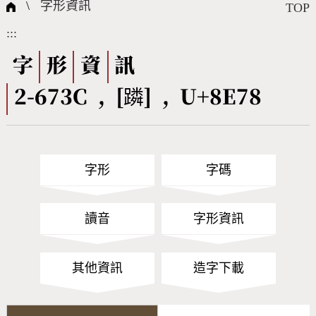
國際字碼相關組織
筆畫查詢
線上教學
倉頡查詢
全字庫授權
轉碼Web Service
個人電腦造字處理工具
問題集
意見回饋
\
字形資訊
TOP
:::
筆順序查詢
部首查詢
熱門查詢統計
字形下載
字
形
資
訊
2-673C , [蹸] , U+8E78
CNS查詢
Unicode查詢
Big5查詢
拼音查詢
字形
字碼
符號索引
拼音文字索引
讀音
字形資訊
其他資訊
造字下載