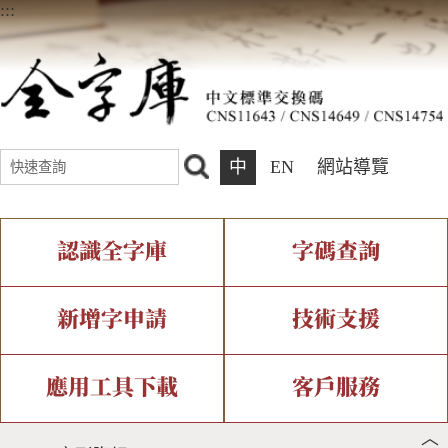
:::
中
EN
網站導覽
認識全字庫
字碼查詢
全字庫介紹
IDS查詢
全字庫現況
部件查詢
新增字申請
技術支援
中文碼介紹
複合查詢
專有名詞介紹
注音查詢
新字申請處理流程
字形即時顯示
造字解決方案
應用工具下載
客戶服務
︿