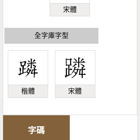
宋體
全字庫字型
楷體
宋體
字碼