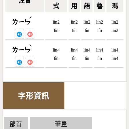
注音
式
用
語
魯
瑪
ˊ
ㄌㄧㄣ
lin2
lin2
lin2
lin2
lin2
lín
lín
lín
lín
lin2
ˋ
ㄌㄧㄣ
lin4
lin4
lin4
lin4
lin4
lìn
lìn
lìn
lìn
lin4
字形資訊
部首
筆畫