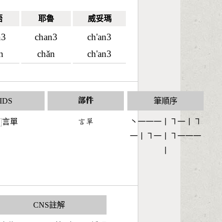
語
耶魯
威妥瑪
n3
chan3
ch'an3
n
chǎn
ch'an3
IDS
部件
筆順序
言單
󶆹󶇺
丶一一一丨㇕一丨㇕
⿰
一丨㇕一丨㇕一一一
丨
CNS註解