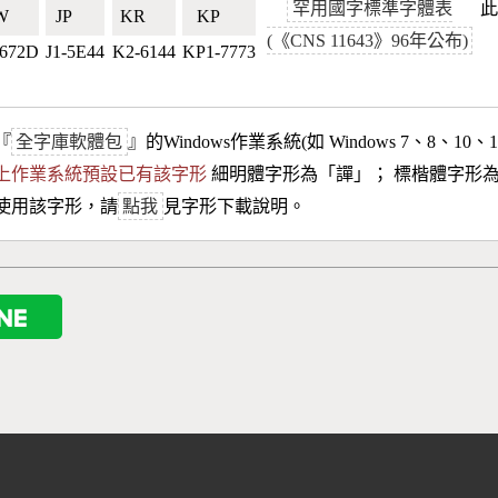
罕用國字標準字體表
此
🇹🇼
JP🇯🇵
KR🇰🇷
KP🇰🇵
(《CNS 11643》96年公布)
-672D
J1-5E44
K2-6144
KP1-7773
『
全字庫軟體包
』的Windows作業系統(如 Windows 7、8、10、
10以上作業系統預設已有該字形
細明體字形為「
譂
」； 標楷體字形
使用該字形，請
點我
見字形下載說明。