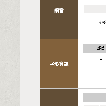
讀音
ㄔㄢ
部首
言
字形資訊