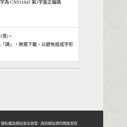
字為 CNS11643 第2字面正編碼
11等)。
為「
譂
」，無需下載，以避免造成字形
隱私權及網站安全政策
/
政府網站資料開放宣告