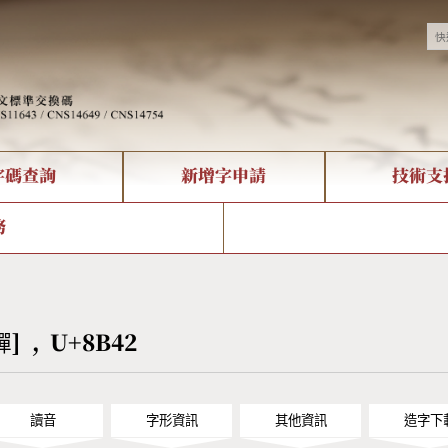
字碼查詢
新增字申請
技術支
決方案
現況
查詢
字形下載
中文碼介紹
全字庫授權
複合查詢
轉碼Web Service
專有名詞介紹
注音查詢
國
務
回饋
熱門查詢統計
查詢
部首查詢
CNS查詢
U
查詢
符號索引
拼音文字索引
譂] , U+8B42
讀音
字形資訊
其他資訊
造字下