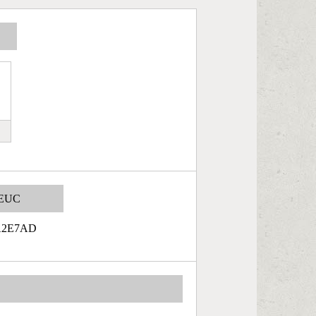
EUC
A2E7AD