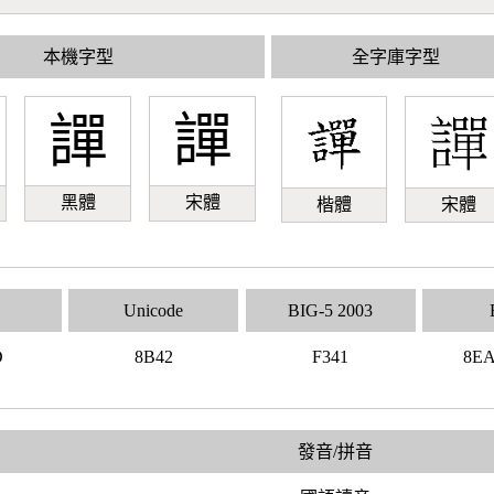
本機字型
全字庫字型
譂
譂
黑體
宋體
楷體
宋體
Unicode
BIG-5 2003
D
8B42
F341
8E
發音/拼音