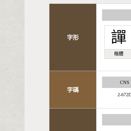
譂
字形
楷體
CNS
字碼
2-672