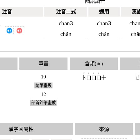
國語讀音
注音
注音二式
通用
漢
chan3
chan3
cha
ˇ
chǎn
chǎn
chǎ
筆畫
倉頡(
)
✱
Y
R
R
R
J
19
卜
口
口
口
十
總筆畫數
12
部首外筆畫數
漢字國屬性
來源