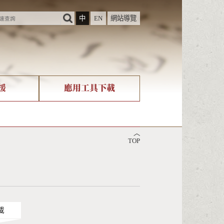
中
EN
網站導覽
援
應用工具下載
際字碼相關組織
筆畫查詢
︿
nicode查詢
TOP
載