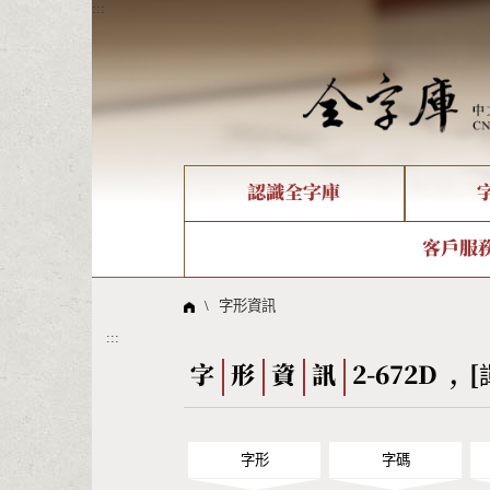
:::
認識全字庫
個人電腦造字處理工具
新字申請處理流程
字形即時顯示
全字庫介紹
IDS查詢
造字解
全字庫
部件
客戶服
問題集
意見
線上教學
倉頡查詢
筆順序
\
字形資訊
:::
Big5查詢
拼音
字
形
資
訊
2-672D , [
字形
字碼